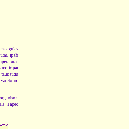
emas guļas
ūtni, īpaši
mperatūras
kme ir pat
o taukaudu
 varētu ne
 organisms
als. Tāpēc
.