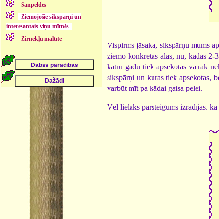
Sānpeldes
Ziemojošie sikspārņi un
interesantais viņu mītnēs
Zirnekļu maltīte
Vispirms jāsaka, sikspārņu mums apkā
ziemo konkrētās alās, nu, kādās 2-3
katru gadu tiek apsekotas vairāk nek
sikspārņi un kuras tiek apsekotas, b
varbūt mīt pa kādai gaisa pelei.
Vēl lielāks pārsteigums izrādījās, k