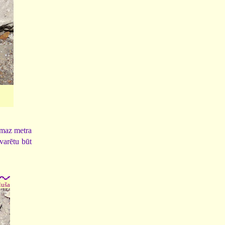
ismaz metra
varētu būt
luša