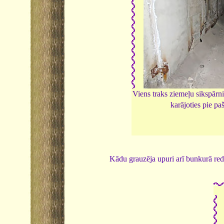
Viens traks ziemeļu sikspārn
karājoties pie pa
Kādu grauzēja upuri arī bunkurā red