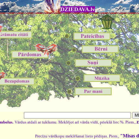
DZIEDAVA.lv
z
imbolus.
Vārdus atdali ar tukšumu. Meklējot arī vārda vidū, priekšā liec %. Piem.,
"Misas d
Precīzu vārdkopu meklēšanai lieto pēdiņas. Piem.,