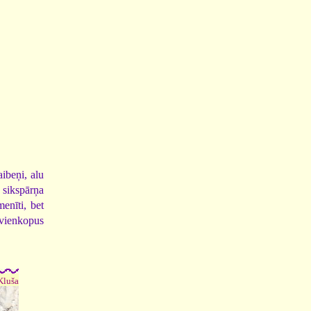
aibeņi, alu
ā sikspārņa
enīti, bet
 vienkopus
 Kluša