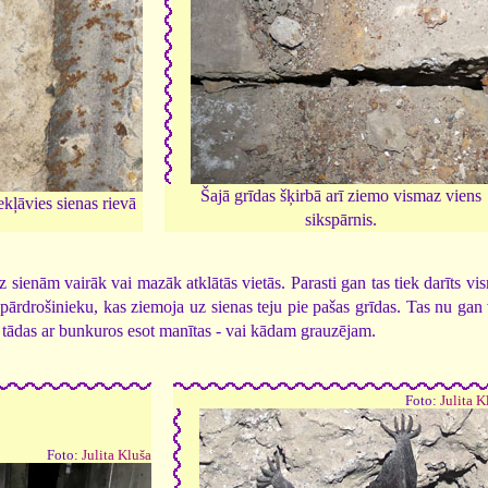
Šajā grīdas šķirbā arī ziemo vismaz viens
ekļāvies sienas rievā
sikspārnis.
uz sienām vairāk vai mazāk atklātās vietās. Parasti gan tas tiek darīts v
pārdrošinieku, kas ziemoja uz sienas teju pie pašas grīdas. Tas nu gan 
- tādas ar bunkuros esot manītas - vai kādam grauzējam.
Foto:
Julita K
Foto:
Julita Kluša