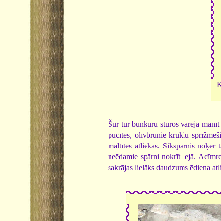
K
Šur tur bunkuru stūros varēja manīt 
pūcītes, olīvbrūnie krūkļu sprīžmeši.
maltītes atliekas. Sikspārnis noķer 
neēdamie spārni nokrīt lejā. Acīmre
sakrājas lielāks daudzums ēdiena at