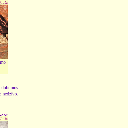
 Kluša
emo
 iedobumos
te nedzīvo.
 Kluša