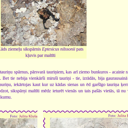
āds ziemeļu sikspārnis
Eptesicus nilssonii
pats
kļuvis par maltīti
tauriņu spārnus, pārsvarā tauriņiem, kas arī ziemo bunkuros - acainie r
 Bet tie nebija vienkārši miruši tauriņi - tie, izrādās, bija gaurausain
tauriņu, iekārtojas kaut kur uz kādas sienas un ēd garšīgo tauriņa ķerm
dzot, sikspārņi maltīti mēdz ieturēt vienās un tais pašās vietās, tā nu
likumu.
Foto:
Julita
Foto:
Julita Kluša