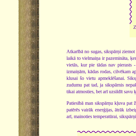
Z
Atkarībā no sugas, sikspārņi ziemot
laikā to vielmaiņa ir pazemināta, ķer
vietās, kur pie tādas nav pierasts 
izmaiņām, kādas rodas, cilvēkam apm
klusai šo vietu apmeklēšanai. Siks
zudumu pat tad, ja sikspārnis nepak
tikai atmosties, bet arī uzsildīt savu
Patiesībā man sikspārņu kļuva pat ž
patērēs vairāk enerģijas, ātrāk izbe
arī, mainoties temperatūrai, sikspārņi