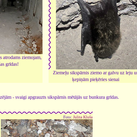
is atrodams ziemojam,
šas grīdas!
Ziemeļu sikspārnis ziemo ar galvu uz leju u
ķepiņām pieķēries sienai
zējām - svaigi apgrauzts sikspārnis mētājās uz bunkura grīdas.
Foto:
Julita Kluša