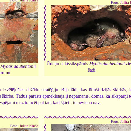
Foto:
Julita Kluša
Foto:
Julita
Ūdeņu naktssikspārnis
Myotis daubentonii
zi
u
Myotis daubentonii
šādi
urumu
 izvēlējušies dažādu stratēģiju. Bija tādi, kas līduši dziļās šķirbās,
īdas šķirbā. Tādus parasts apmeklētājs ij nepamanīs, domās, ka sikspārņi 
espējami maz traucēt pat tad, kad šķiet - te neviena nav.
Foto:
Julita
Foto:
Julita Kluša