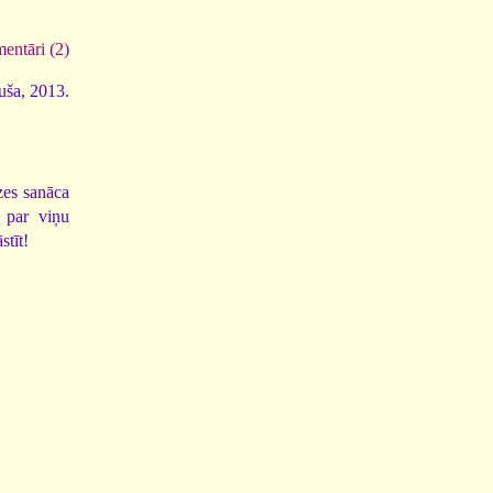
entāri (2)
luša, 2013.
zes sanāca
ā par viņu
stīt!