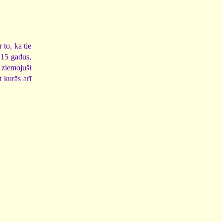
 to, ka tie
 15 gadus,
z ziemojuši
t kurās arī