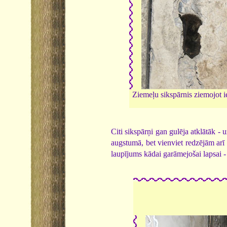
Ziemeļu sikspārnis ziemojot i
Citi sikspārņi gan gulēja atklātāk - 
augstumā, bet vienviet redzējām arī 
laupījums kādai garāmejošai lapsai 