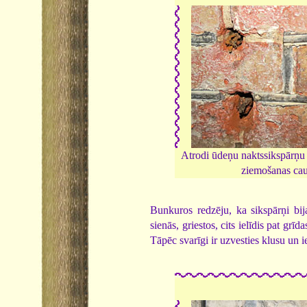
Atrodi ūdeņu naktssikspārņ
ziemošanas ca
Bunkuros redzēju, ka sikspārņi bija
sienās, griestos, cits ielīdis pat gr
Tāpēc svarīgi ir uzvesties klusu un i