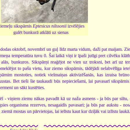
iemeļu sikspārnis
Eptesicus nilssonii
izvēlējies
gulēt bunkurā atklāti uz sienas
 dodas oktobrī, novembrī un guļ līdz marta vidum, daži pat maijam. Zi
meņa temperatūra tuvu 0. Šai laikā viņi ir īpaši jutīgi pret cilvēku klātb
- alās, bunkuros. Sikspārņi reaģējot ne vien uz troksni, bet arī uz te
eklējot to pašu vietu, kur ziemo sikspārnis, tādējādi nelabvēlīga iete
pārnim mostoties, notiek vielmaiņas aktivizēšanās, kas izraisa brūn
ustas. Bet tieši šie taukaudi būs nepieciešami, lai pavasarī sikspārnis
 ķermeni un sākt kustēties.
ēl - viņiem ziemu nākas pavadīt kā uz naža asmens - ja būs par siltu,
igsies organisma rezerves, nesagaidīs pavasari; ja būs par aukstu - nos
 ziemā mostas un pārvietojas, lai ielīstu kaut kur dziļāk vai izlīstu laukā