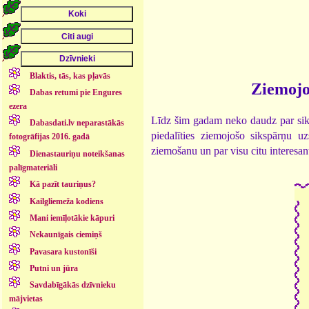
Blaktis, tās, kas pļavās
Ziemojoš
Dabas retumi pie Engures
ezera
Līdz šim gadam neko daudz par siksp
Dabasdati.lv neparastākās
piedalīties ziemojošo sikspārņu uz
fotogrāfijas 2016. gadā
ziemošanu un par visu citu interesan
Dienastauriņu noteikšanas
palīgmateriāli
Kā pazīt tauriņus?
Kailgliemeža kodiens
Mani iemīļotākie kāpuri
Nekaunīgais ciemiņš
Pavasara kustonīši
Putni un jūra
Savdabīgākās dzīvnieku
mājvietas