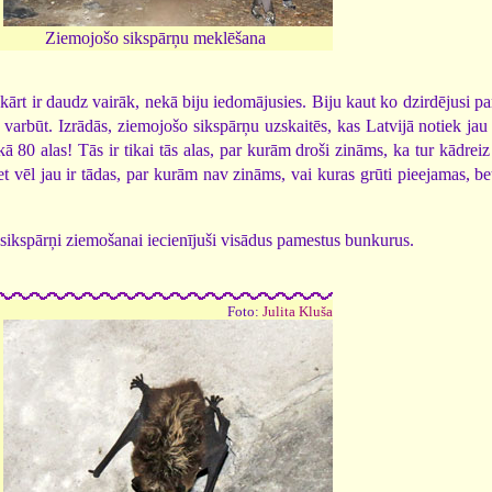
Ziemojošo sikspārņu meklēšana
rt ir daudz vairāk, nekā biju iedomājusies. Biju kaut ko dzirdējusi par
 varbūt. Izrādās, ziemojošo sikspārņu uzskaitēs, kas Latvijā notiek jau
ā 80 alas! Tās ir tikai tās alas, par kurām droši zināms, ka tur kādrei
et vēl jau ir tādas, par kurām nav zināms, vai kuras grūti pieejamas, be
a sikspārņi ziemošanai iecienījuši visādus pamestus bunkurus.
Foto:
Julita Kluša