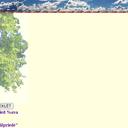
ied %ava
.
ižpriede"