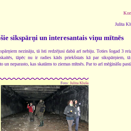
Kom
Julita K
ie sikspārņi un interesantais viņu mītnēs
ārņiem nezināju, tā īsti redzējusi dabā arī nebiju. Toties šogad 3 rei
skaitēs, tāpēc nu ir radies kāds priekšstats kā par sikspārņiem, t
to un neparasto, kas skatāms to ziemas mītnēs. Par to arī mēģināšu pastā
Foto:
Julita Kluša