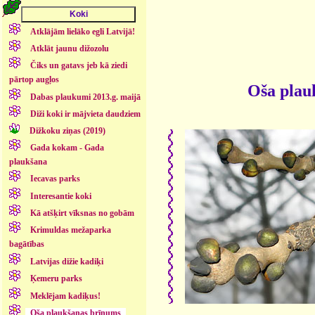
Atklājām lielāko egli Latvijā!
Atklāt jaunu dižozolu
Čiks un gatavs jeb kā ziedi
pārtop augļos
Oša plau
Dabas plaukumi 2013.g. maijā
Diži koki ir mājvieta daudziem
Dižkoku ziņas (2019)
Gada kokam - Gada
plaukšana
Iecavas parks
Interesantie koki
Kā atšķirt vīksnas no gobām
Krimuldas mežaparka
bagātības
Latvijas dižie kadiķi
Ķemeru parks
Meklējam kadiķus!
Oša plaukšanas brīnums