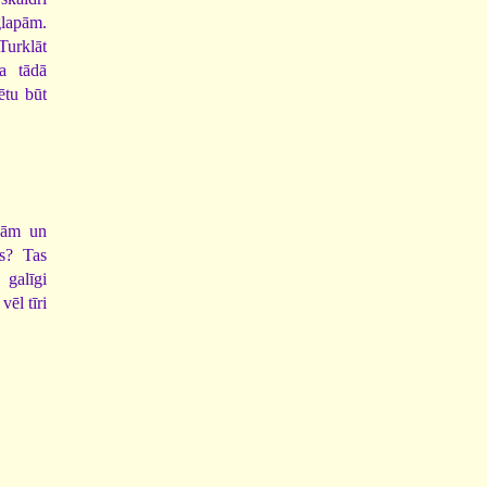
glapām.
 Turklāt
a tādā
ētu būt
epām un
s? Tas
 galīgi
ēl tīri