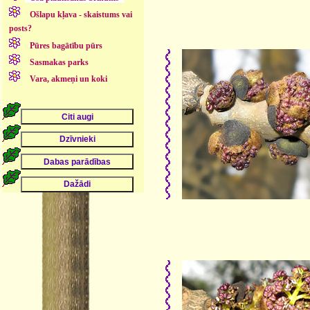
Ošlapu kļava - skaistums vai
posts?
Pūres bagātību pūrs
Sasmakas parks
Vara, akmeņi un koki