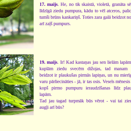
17. maijs
. He, no tik skaistā, violetā, granāta s
līdzīgā ziedu pumpura, kādu to vēl atceros, palic
tumši brūns kankariņš. Toties zara galā beidzot no
arī zaļš pumpurs.
19. maijs
. Ir! Kad kastaņas jau sen lielām lapā
kuplām ziedu svecēm dižojas, tad manam
beidzot ir plaukušas pirmās lapiņas, un nu mierīg
varu pārliecināties - jā, ir tas osis. Vesels mēnesi
kopš pirmo pumpuru ieraudzīšanas līdz pla
lapām.
Tad jau tagad turpmāk būs vērot - vai tai zie
augļi arī būs?