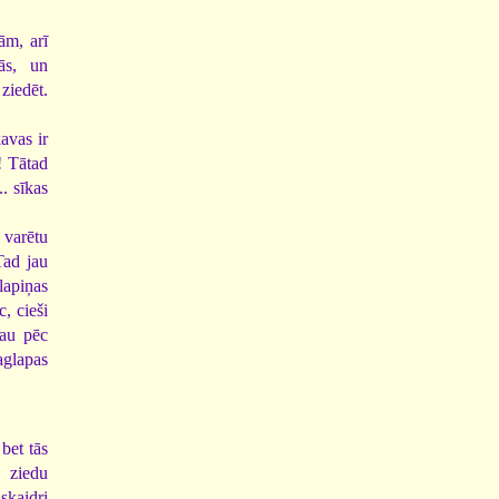
ām, arī
ās, un
ziedēt.
avas ir
a! Tātad
.. sīkas
 varētu
Tad jau
lapiņas
c, cieši
jau pēc
aglapas
bet tās
a ziedu
skaidri