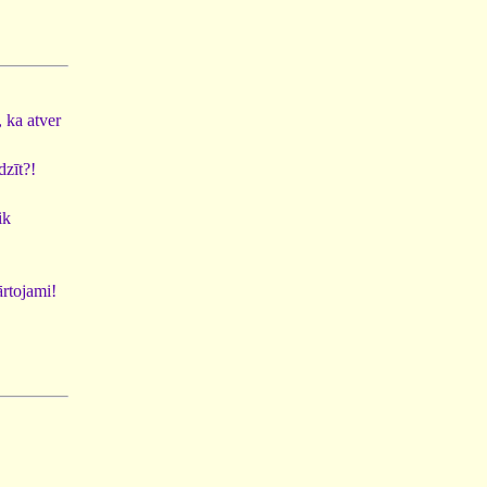
 ka atver
dzīt?!
ik
ārtojami!