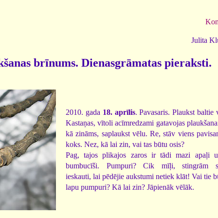
Kom
Julita K
kšanas brīnums. Dienasgrāmatas pieraksti.
2010. gada
18. aprīlis
. Pavasaris. Plaukst baltie 
Kastaņas, vītoli acīmredzami gatavojas plaukšanai
kā zināms, saplaukst vēlu. Re, stāv viens pavisa
koks. Nez, kā lai zin, vai tas būtu osis?
Pag, tajos plikajos zaros ir tādi mazi apaļi u
bumbucīši. Pumpuri? Cik mīļi, stingrām 
ieskauti, lai pēdējie aukstumi netiek klāt! Vai tie 
lapu pumpuri? Kā lai zin? Jāpienāk vēlāk.