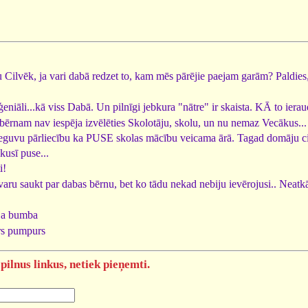
 Cilvēk, ja vari dabā redzet to, kam mēs pārējie paejam garām? Paldies,
ģeniāli...kā viss Dabā. Un pilnīgi jebkura "nātre" ir skaista. KĀ to ierau
 bērnam nav iespēja izvēlēties Skolotāju, skolu, un nu nemaz Vecākus...
 ieguvu pārliecību ka PUSE skolas mācību veicama ārā. Tagad domāju c
kusī puse...
i!
aru saukt par dabas bērnu, bet ko tādu nekad nebiju ievērojusi.. Neatk
ja bumba
s pumpurs
pilnus linkus, netiek pieņemti.