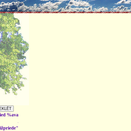
ied %ava
.
ižpriede"