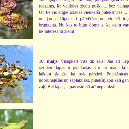
redzams, ka veidojas ziedu pušķi ... bez vaina
Un tie violetīgie izrādās vienkārši putekšnīcas ...
nu jau pakāpeniski pārvēršas no violetā toņ
brūnganā. Nu kas to būtu domājis, ka osim var
tik interesanti ziedi!
10. maijs
. Visapkārt viss tik zaļš! Jau arī li
ozoliem lapas ir plaukušas. Un ko mans kok
laikam skaitās, ka osis pārzied. Putekšnīcas
nobrūnējušas un saplakušas, putekšņlapu kāti gan v
zaļi. Bet lapas, lapas osim tā arī neplaukst!