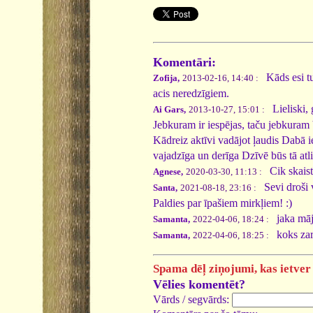
Komentāri:
Kāds esi tu
Zofija,
2013-02-16, 14:40 :
acis neredzīgiem.
Lieliski, 
Ai Gars,
2013-10-27, 15:01 :
Jebkuram ir iespējas, taču jebkuram
Kādreiz aktīvi vadājot ļaudis Dabā
vajadzīga un derīga Dzīvē būs tā atli
Cik skaist
Agnese,
2020-03-30, 11:13 :
Sevi droši v
Santa,
2021-08-18, 23:16 :
Paldies par īpašiem mirkļiem! :)
jaka mā
Samanta,
2022-04-06, 18:24 :
koks zar
Samanta,
2022-04-06, 18:25 :
Spama dēļ ziņojumi, kas ietver 
Vēlies komentēt?
Vārds / segvārds: