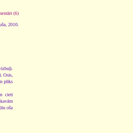
entāri (6)
luša, 2010.
vizbuļi.
. Osis,
m pliks
n cieti
skavām
būtu oša