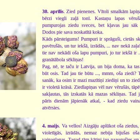
30. aprīlis
. Zied pienenes. Vītoli smalkām lapiņ
bērzi viegli zaļā tonī. Kastaņu lapas vēruš
pumpurojas ziedu sveces, bet kļavas jau sāk 
Dodos pie sava noskatītā koka.
Kāds pārsteigums! Pumpuri ir sprāguši, cietās sk
pavērušās, un tur iekšā, izrādās, ... nav nekā zaļ
tie nav nekādi oša lapu pumpuri, jo tur iekšā ir .
granātābola sēkliņas!
Pag, nē, te taču ir Latvija, un bija doma, ka tas
būt osis. Tad jau tie būtu ..., mmm, oša ziedi? 
sanāk, ka osim ir mazi mazītiņi ziediņi un to zied
ir violetā krāsā. Ziedlapiņas vēl nav vērušās, tāpē
sakļautas, tās izskatās kā mazas sēkliņas. Tad 
pāris dienām jāpienāk atkal, - kad ziedu vain
atvērsies.
4. maijs
. Va vellos! Aizgāju aplūkot oša ziedus, 
violetīgās, izrādās, nemaz nebija bijušas oš
vainaglapas. Tagad tām kātiņi jau paaugušies un 