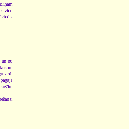
ēkliņām
is vien
briedis
m un nu
 kokam
u sirdi
s pagāja
ukušām
dēšanai