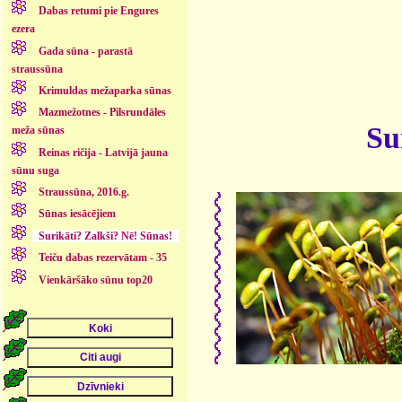
Dabas retumi pie Engures
ezera
Gada sūna - parastā
straussūna
Krimuldas mežaparka sūnas
Mazmežotnes - Pilsrundāles
Su
meža sūnas
Reinas ričija - Latvijā jauna
sūnu suga
Straussūna, 2016.g.
Sūnas iesācējiem
Surikāti? Zalkši? Nē! Sūnas!
Teiču dabas rezervātam - 35
Vienkāršāko sūnu top20