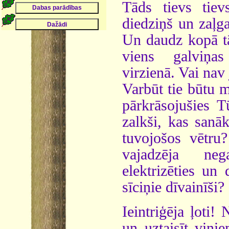
Tāds tievs tie
diedziņš un zaļga
Un daudz kopā t
viens galviņas
virzienā. Vai nav 
Varbūt tie būtu m
pārkrāsojušies T
zalkši, kas sanāk
tuvojošos vētru
vajadzēja neg
elektrizēties un
sīciņie dīvainīši?
Ieintriģēja ļoti!
un uztaisīt viņie