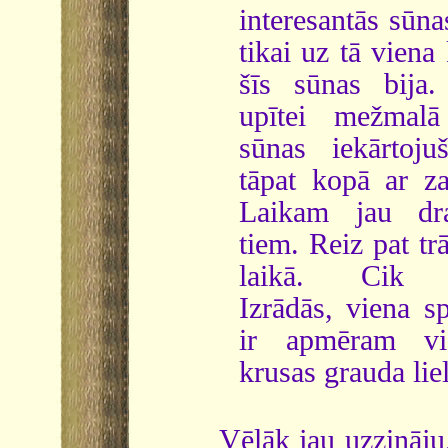
interesantās sūna
tikai uz tā viena
šīs sūnas bija.
upītei mežmal
sūnas iekārtoju
tāpat kopā ar z
Laikam jau dra
tiem. Reiz pat tr
laikā. Cik in
Izrādās, viena sp
ir apmēram vie
krusas grauda lie
Vēlāk jau uzzināju,