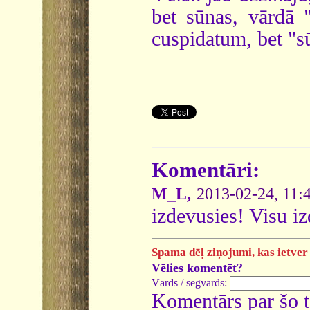
bet sūnas, vārdā 
cuspidatum, bet "sū
Komentāri:
M_L,
2013-02-24, 11:
izdevusies! Visu iz
Spama dēļ ziņojumi, kas ietver 
Vēlies komentēt?
Vārds / segvārds:
Komentārs par šo 