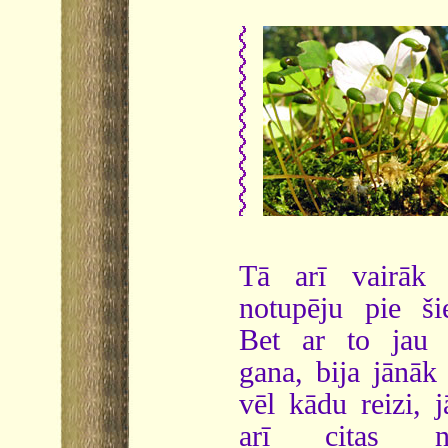
Tā arī vairāk 
notupēju pie š
Bet ar to jau 
gana, bija jānāk 
vēl kādu reizi, j
arī citas 