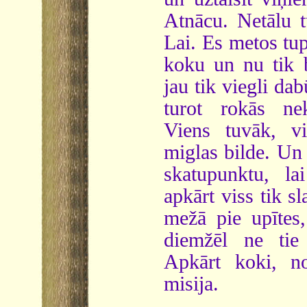
Atnācu. Netālu t
Lai. Es metos tup
koku un nu tik b
jau tik viegli dab
turot rokās nek
Viens tuvāk, v
miglas bilde. Un 
skatupunktu, la
apkārt viss tik sl
mežā pie upītes,
diemžēl ne tie 
Apkārt koki, n
misija.