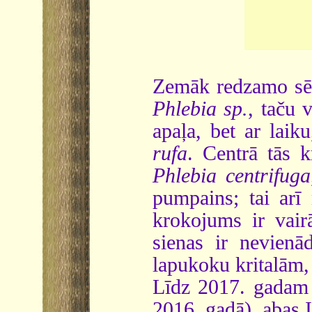
Zemāk redzamo sēni
Phlebia sp.
, taču 
apaļa, bet ar laik
rufa
. Centrā tās k
Phlebia centrifuga
pumpains; tai arī
krokojums ir vair
sienas ir nevien
lapukoku kritalām,
Līdz 2017. gadam
2016. gadā), abas I