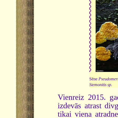
Sēne
Pseudomeru
Stemonitis sp.
Vienreiz 2015. g
izdevās atrast div
tikai viena atradn