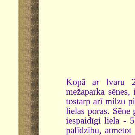
Kopā ar Ivaru 2
mežaparka sēnes, i
tostarp arī milzu p
lielas poras. Sēne
iespaidīgi liela 
palīdzību, atmetot 