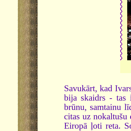
Savukārt, kad Ivar
bija skaidrs - tas
brūnu, samtainu lī
citas uz nokaltušu 
Eiropā ļoti reta. 