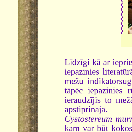
Līdzīgi kā ar iepri
iepazinies literatū
mežu indikatorsugu
tāpēc iepazinies 
ieraudzījis to me
apstiprināja.
Cystostereum mur
kam var būt kokosr