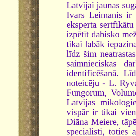
Latvijai jaunas sug
Ivars Leimanis ir
eksperta sertfikāt
izpētīt dabisko me
tikai labāk iepazin
līdz šim neatrasta
saimnieciskās da
identificēšanā. Lī
noteicēju - L. Ry
Fungorum, Volume
Latvijas mikologie
vispār ir tikai vi
Diāna Meiere, tāpēc
speciālisti, totie