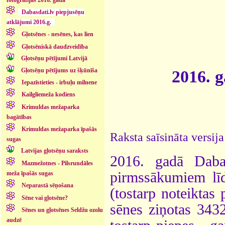
Dabasdati.lv piepjusēņu
atklājumi 2016.g.
Gļotsēnes - nesēnes, kas lien
Gļotsēniskā daudzveidība
Gļotsēņu pētījumi Latvijā
Gļotsēņu pētījums uz šķūnīša
2016. g
Iepazīstieties - irbuļu milnene
Kailgliemeža kodiens
Krimuldas mežaparka
bagātības
Krimuldas mežaparka īpašās
Raksta saīsināta versij
sugas
Latvijas gļotsēņu saraksts
2016. gadā Daba
Mazmežotnes - Pilsrundāles
pirmssākumiem lī
meža īpašās sugas
Neparastā sēņošana
(tostarp noteiktas
Sēne vai gļotsēne?
sēnes ziņotas 3432
Sēnes un gļotsēnes Seldžu ozolu
audzē