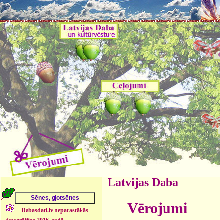
Latvijas Daba
Vērojumi
Dabasdati.lv neparastākās
fotogrāfijas 2016. gadā