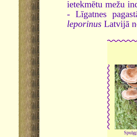
ietekmētu mežu ind
- Līgatnes pagas
leporinus
Latvijā n
Spulg