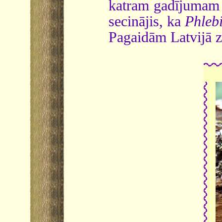
katram gadījumam I
secinājis, ka
Phlebi
Pagaidām Latvijā zi