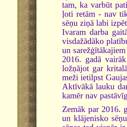
tam, ka varbūt pati
ļoti retām - nav ti
sēņu ziņā labi izpēt
Ivaram darba gait
visdažādāko platīb
un sarežģītākajiem 
2016. gadā vairāk
ložņājot gar krita
meži ietilpst Gauja
Aktīvākā lauku da
kamēr nav pastāvīg
Zemāk par 2016. g
un klājenisko sēņu