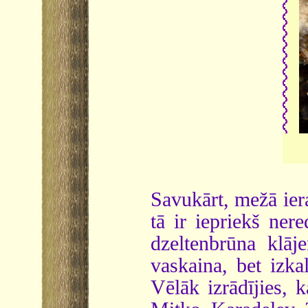
Savukārt, mežā ier
tā ir iepriekš ner
dzeltenbrūna klāj
vaskaina, bet izka
Vēlāk izrādījies, 