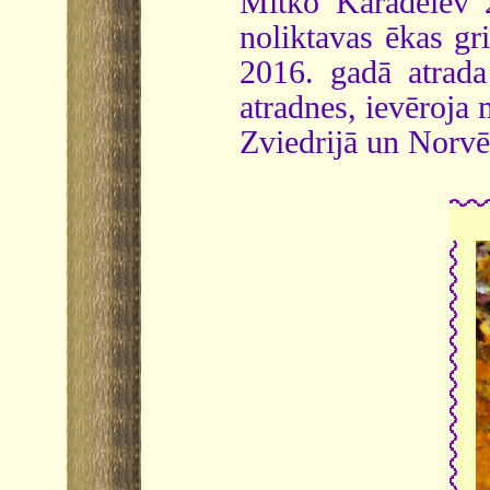
Mitko Karadelev 2
noliktavas ēkas gri
2016. gadā atrada
atradnes, ievēroja 
Zviedrijā un Norv