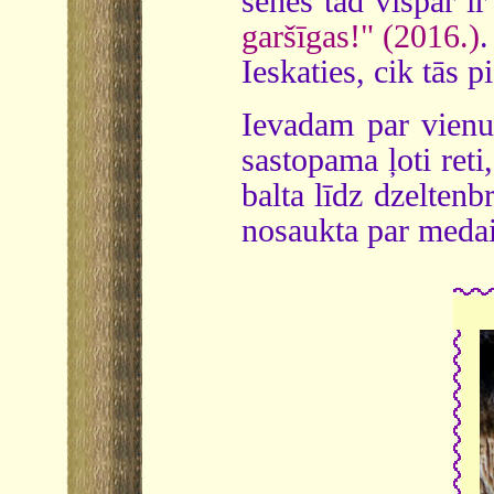
sēnes tad vispār ir
garšīgas!" (2016.)
.
Ieskaties, cik tās 
Ievadam par vienu
sastopama ļoti ret
balta līdz dzeltenb
nosaukta par meda