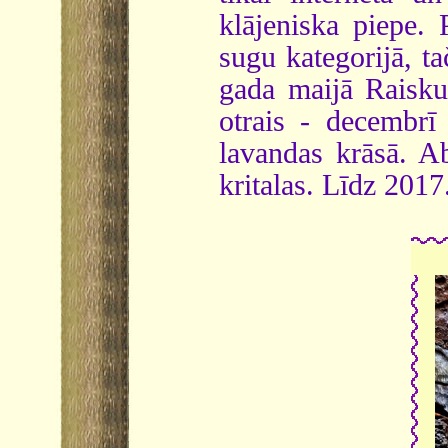
klājeniska piepe. 
sugu kategorijā, ta
gada maijā Raiskum
otrais - decembrī 
lavandas krāsā. A
kritalas. Līdz 201