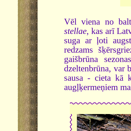
Vēl viena no bal
stellae
, kas arī Lat
suga ar ļoti augs
redzams šķērsgri
gaišbrūna sezonas
dzeltenbrūna, var b
sausa - cieta kā 
augļķermeņiem mala