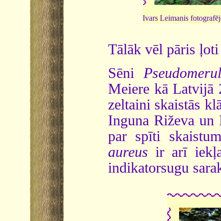
Ivars Leimanis fotografēj
Tālāk vēl pāris ļot
Sēni
Pseudomerul
Meiere kā Latvijā 
zeltaini skaistās k
Inguna Riževa un Lī
par spīti skaistu
aureus
ir arī iekļ
indikatorsugu sara