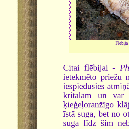
Flēbija
Citai flēbijai -
Ph
ietekmēto priežu m
iespiedusies atmiņ
kritalām un var 
ķieģeļoranžīgo klā
īstā suga, bet no o
suga līdz šim neb