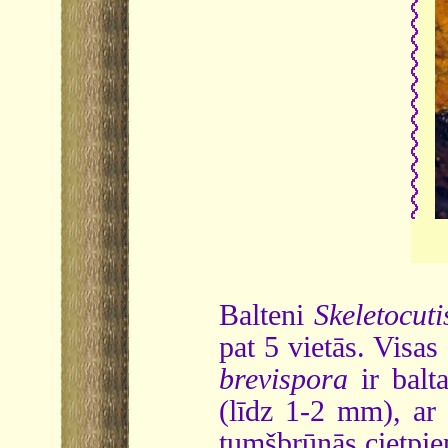
Balteni
Skeletocut
pat 5 vietās. Visas
brevispora
ir balta
(līdz 1-2 mm), ar
tumšbrūnās cietpi