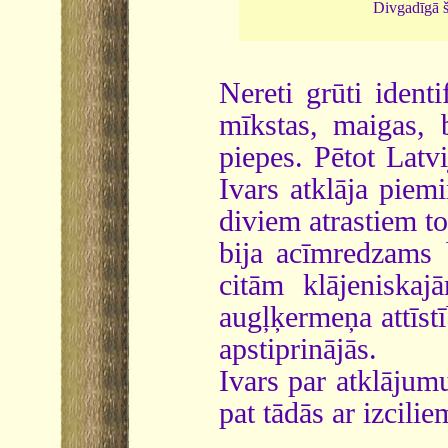
Divgadīgā 
Nereti grūti ident
mīkstas, maigas, b
piepes. Pētot Latvi
Ivars atklāja piemi
diviem atrastiem to
bija acīmredzams 
citām klājeniskaj
augļķermeņa attīstī
apstiprinājās.
Ivars par atklājumu 
pat tādās ar izcili