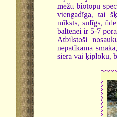
mežu biotopu speci
viengadīga, tai š
mīksts, sulīgs, ūd
baltenei ir 5-7 po
Atbilstoši nosau
nepatīkama smaka,
siera vai ķiploku, 