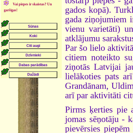
tostarp piepes - g
Vai piepes ir skaistas? Un
gados kopā). Turklā
garšīgas!
gada ziņojumiem ir
vienu varietāti) u
atklājumu sarakstus
Par šo lielo aktivi
citiem noteikto su
ziņotās Latvijai j
lielākoties pats a
Grandānam, Uldim 
arī par aktivitāti c
Pirms ķerties pie 
jomas sēņotāju - k
pievērsies piepēm 