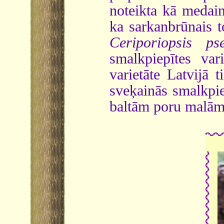
noteikta kā medai
ka sarkanbrūnais to
Ceriporiopsis pse
smalkpiepītes var
varietāte Latvijā 
sveķainās smalkpi
baltām poru malām,