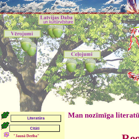
Man nozīmīga literat
Reg
"Jaunā Derība"