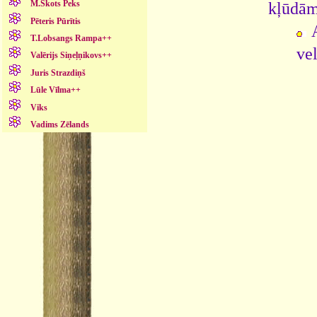
M.Skots Peks
kļūdām
Pēteris Pūrītis
T.Lobsangs Rampa++
vel
Valērijs Siņeļņikovs++
Juris Strazdiņš
Lūle Vīlma++
Viks
Vadims Zēlands