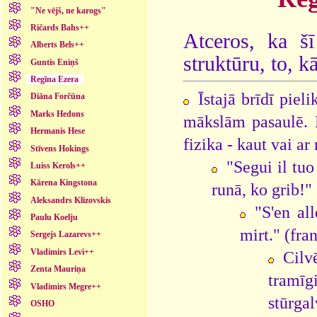
"Ne vējš, ne karogs"
Ričards Bahs++
Atceros, ka šī
Alberts Bels++
struktūru, to, k
Guntis Eniņš
Regīna Ezera
Īstajā brīdī piel
Diāna Forčūna
Marks Hedons
mākslām pasaulē. B
Hermanis Hese
fizika - kaut vai ar
Stīvens Hokings
"Segui il tuo
Luiss Kerols++
Kārena Kingstona
runā, ko grib!" 
Aleksandrs Klizovskis
"S'en all
Paulu Koelju
mirt." (fra
Sergejs Lazarevs++
Vladimirs Levi++
Cilv
Zenta Mauriņa
tramīg
Vladimirs Megre++
stūrga
OSHO