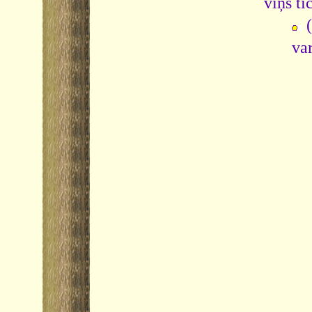
viņš tic
var