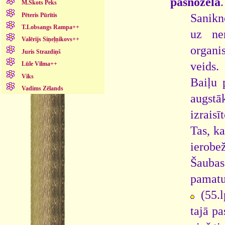
pašnožēla
.
M.Skots Peks
Pēteris Pūrītis
Sanikno
T.Lobsangs Rampa++
uz ne
Valērijs Siņeļņikovs++
organi
Juris Strazdiņš
veids.
Lūle Vīlma++
Viks
Baiļu 
Vadims Zēlands
augstā
izraisī
Tas, ka
ierobe
Šaubas 
pamatu
(55.
tajā p