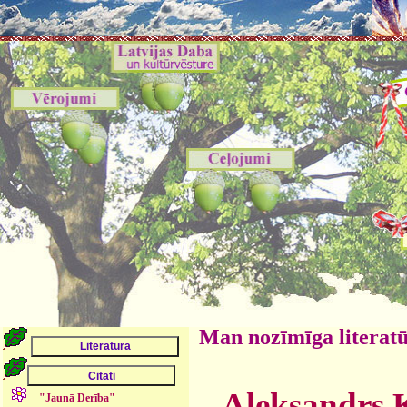
Man nozīmīga literat
Aleksandrs K
"Jaunā Derība"