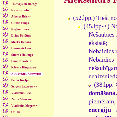
"Ne vējš, ne karogs"
Ričards Bahs++
(52.lpp.) Tieši n
Alberts Bels++
Guntis Eniņš
(45.lpp->) Ne
Regīna Ezera
Nešaubies n
Diāna Forčūna
eksistē;
Marks Hedons
Hermanis Hese
Nebaidies n
Stīvens Hokings
Nebaidie
Luiss Kerols++
nešaubīga
Kārena Kingstona
Aleksandrs Klizovskis
neaizsnied
Paulu Koelju
(38.lpp
Sergejs Lazarevs++
domāšana.
Vladimirs Levi++
Zenta Mauriņa
piemēram
Vladimirs Megre++
enerģiju 
OSHO