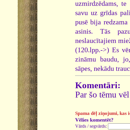
uzmirdzēdams, te 
savu uz grīdas pal
pusē bija redzama 
asinis. Tās paz
neslaucītajiem miež
(120.lpp.->) Es vēr
zināmu baudu, jo,
sāpes, nekādu trau
Komentāri:
Par šo tēmu vēl
Spama dēļ ziņojumi, kas ie
Vēlies komentēt?
Vārds / segvārds: