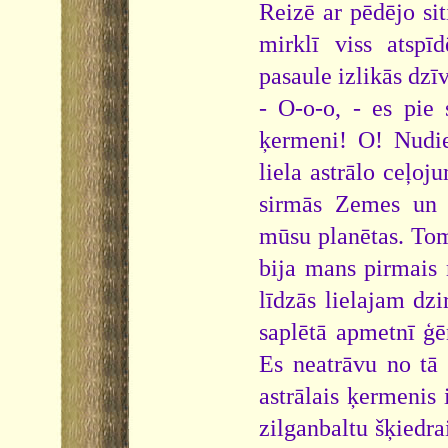
Reizē ar pēdējo sit
mirklī viss atspīd
pasaule izlikās dzī
- O-o-o, - es pie 
ķermeni! O! Nudie
liela astrālo ceļoj
sirmās Zemes un a
mūsu planētas. Tom
bija mans pirmais
līdzās lielajam dz
saplētā apmetnī ģē
Es neatrāvu no tā 
astrālais ķermenis 
zilganbaltu šķiedra