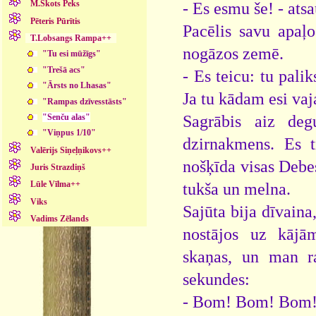
M.Skots Peks
- Es esmu še! - ats
Pēteris Pūrītis
Pacēlis savu apaļo
T.Lobsangs Rampa++
nogāzos zemē.
"Tu esi mūžīgs"
"Trešā acs"
- Es teicu: tu palik
"Ārsts no Lhasas"
Ja tu kādam esi vaja
"Rampas dzīvesstāsts"
Sagrābis aiz de
"Senču alas"
"Viņpus 1/10"
dzirnakmens. Es t
Valērijs Siņeļņikovs++
nošķīda visas Debe
Juris Strazdiņš
Lūle Vīlma++
tukša un melna.
Viks
Sajūta bija dīvaina
Vadims Zēlands
nostājos uz kājā
skaņas, un man r
sekundes:
- Bom! Bom! Bom