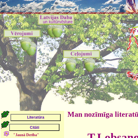
Man nozīmīga literat
T.Lobsan
"Jaunā Derība"