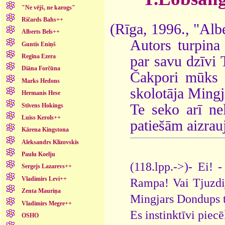
"Ne vējš, ne karogs"
Ričards Bahs++
(Rīga, 1996., "Alb
Alberts Bels++
Autors turpina 
Guntis Eniņš
Regīna Ezera
par savu dzīvi 
Diāna Forčūna
Čakpori mūks a
Marks Hedons
skolotāja Ming
Hermanis Hese
Te seko arī nel
Stīvens Hokings
Luiss Kerols++
patiešām aizrauj
Kārena Kingstona
Aleksandrs Klizovskis
Paulu Koelju
(118.lpp.->)- Ei! 
Sergejs Lazarevs++
Vladimirs Levi++
Rampa! Vai Tjuzdi
Zenta Mauriņa
Mingjars Dondups tū
Vladimirs Megre++
Es instinktīvi piec
OSHO