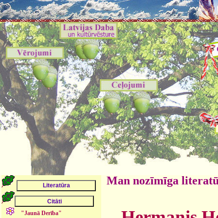
Man nozīmīga literat
Hermanis Hes
"Jaunā Derība"