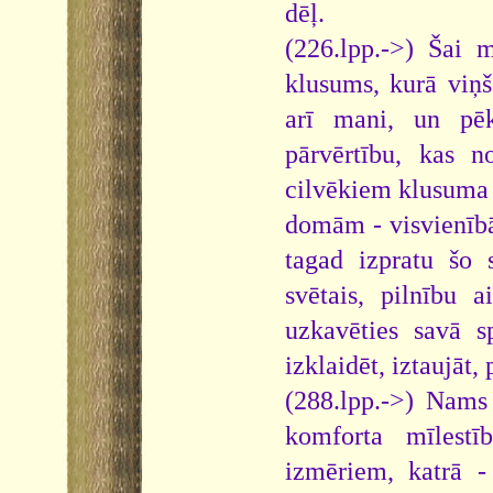
dēļ.
(226.lpp.->) Šai m
klusums, kurā viņš
arī mani, un pēk
pārvērtību, kas n
cilvēkiem klusuma 
domām - visvienībā
tagad izpratu šo 
svētais, pilnību a
uzkavēties savā s
izklaidēt, iztaujāt,
(288.lpp.->) Nams 
komforta mīlestīb
izmēriem, katrā -