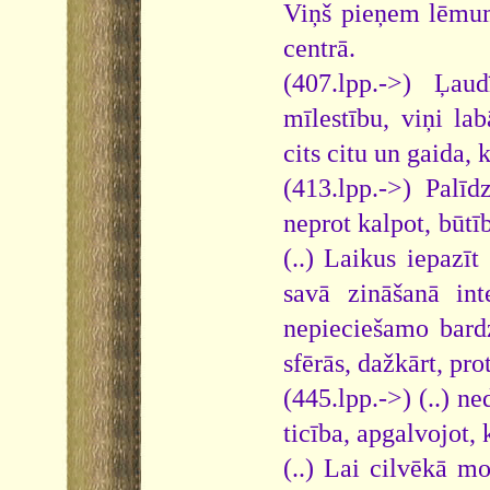
Viņš pieņem lēmumu
centrā.
(407.lpp.->) Ļau
mīlestību, viņi la
cits citu un gaida, k
(413.lpp.->) Palīd
neprot kalpot, būtīb
(..) Laikus iepazī
savā zināšanā int
nepieciešamo bardz
sfērās, dažkārt, prot
(445.lpp.->) (..) n
ticība, apgalvojot, 
(..) Lai cilvēkā m