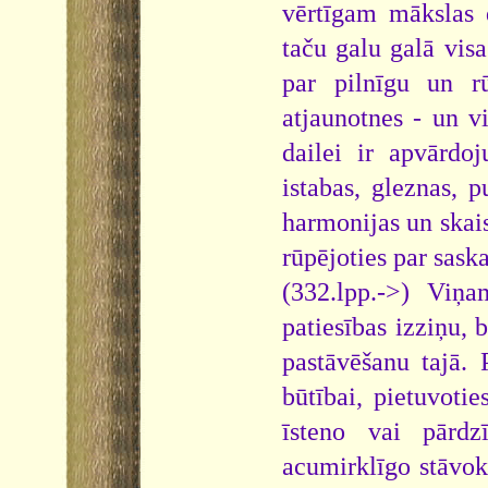
vērtīgam mākslas 
taču galu galā visa
par pilnīgu un rū
atjaunotnes - un v
dailei ir apvārdoj
istabas, gleznas, 
harmonijas un skais
rūpējoties par sask
(332.lpp.->) Viņa
patiesības izziņu, 
pastāvēšanu tajā. 
būtībai, pietuvoti
īsteno vai pārdz
acumirklīgo stāvok