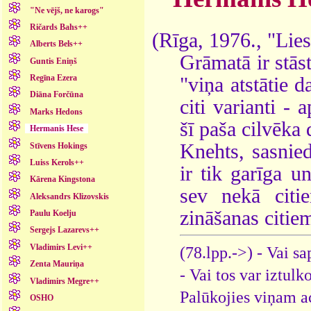
"Ne vējš, ne karogs"
Ričards Bahs++
(Rīga, 1976., "Lie
Alberts Bels++
Grāmatā ir stās
Guntis Eniņš
Regīna Ezera
"viņa atstātie d
Diāna Forčūna
citi varianti - 
Marks Hedons
šī paša cilvēka 
Hermanis Hese
Knehts, sasnied
Stīvens Hokings
Luiss Kerols++
ir tik garīga u
Kārena Kingstona
sev nekā citie
Aleksandrs Klizovskis
zināšanas citiem
Paulu Koelju
Sergejs Lazarevs++
Vladimirs Levi++
(78.lpp.->) - Vai s
Zenta Mauriņa
- Vai tos var iztulk
Vladimirs Megre++
Palūkojies viņam ac
OSHO