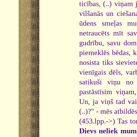
ticības, (..) viņam 
vilšanās un ciešan
ūdens smeļas mut
netraucēts mīt sav
gudrību, savu domu
piemeklēs bēdas, k
nosista tiks sievie
vienīgais dēls, var
satikuši viņu no
pastāstīsim viņam
Un, ja viņš tad va
(..)?" - mēs atbildē
(453.lpp.->) Tas to
Dievs neliek mums