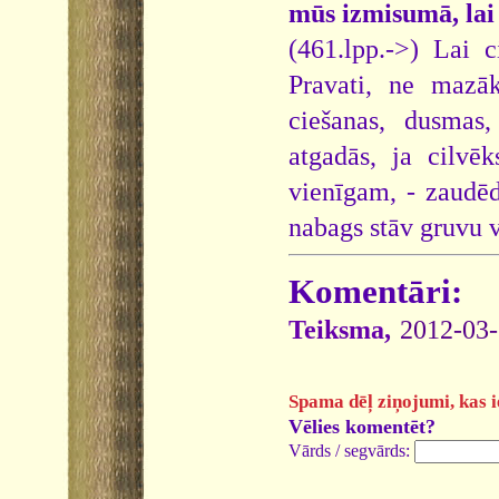
mūs izmisumā, lai
(461.lpp.->) Lai c
Pravati, ne mazāk
ciešanas, dusmas
atgadās, ja cilvē
vienīgam, - zaudēd
nabags stāv gruvu 
Komentāri:
Teiksma,
2012-03-
Spama dēļ ziņojumi, kas ie
Vēlies komentēt?
Vārds / segvārds: