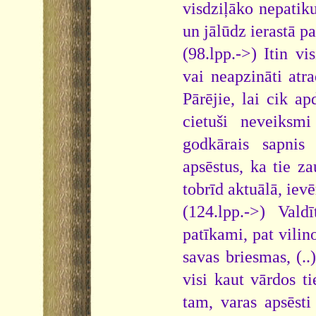
visdziļāko nepatik
un jālūdz ierastā pa
(98.lpp.->) Itin vi
vai neapzināti atr
Pārējie, lai cik ap
cietuši neveiksm
godkārais sapnis 
apsēstus, ka tie z
tobrīd aktuālā, ievē
(124.lpp.->) Vald
patīkami, pat vilin
savas briesmas, (..)
visi kaut vārdos ti
tam, varas apsēsti