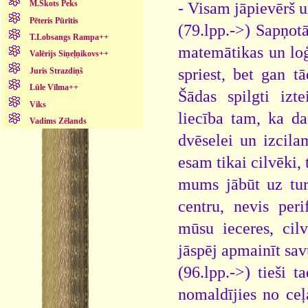
M.Skots Peks
- Visam jāpievērš u
Pēteris Pūrītis
(79.lpp.->) Sapņotā
T.Lobsangs Rampa++
matemātikas un loģi
Valērijs Siņeļņikovs++
spriest, bet gan tā
Juris Strazdiņš
Lūle Vīlma++
Šādas spilgti izte
Viks
liecība tam, ka dar
Vadims Zēlands
dvēselei un izcila
esam tikai cilvēki,
mums jābūt uz tur
centru, nevis peri
mūsu ieceres, cil
jāspēj apmainīt sav
(96.lpp.->) tieši 
nomaldījies no ceļ