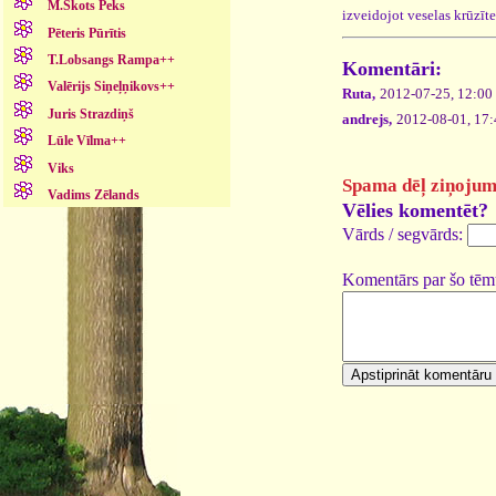
M.Skots Peks
izveidojot veselas krūzīte
Pēteris Pūrītis
T.Lobsangs Rampa++
Komentāri:
Valērijs Siņeļņikovs++
Ruta,
2012-07-25, 12:00
Juris Strazdiņš
andrejs,
2012-08-01, 17:
Lūle Vīlma++
Viks
Spama dēļ ziņojumi,
Vadims Zēlands
Vēlies komentēt?
Vārds / segvārds:
Komentārs par šo tēm