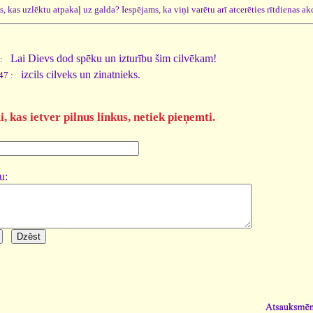
s, kas uzlēktu atpakaļ uz galda? Iespējams, ka viņi varētu arī atcerēties rītdienas ak
Lai Dievs dod spēku un izturību šim cilvēkam!
 :
izcils cilveks un zinatnieks.
47 :
 kas ietver pilnus linkus, netiek pieņemti.
u: