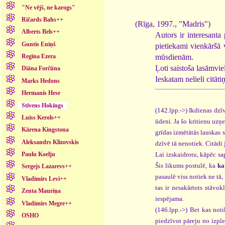
"Ne vējš, ne karogs"
Ričards Bahs++
(Rīga, 1997., "Madris")
Alberts Bels++
Autors ir interesanta 
Guntis Eniņš
pietiekami vienkāršā 
mūsdienām.
Regīna Ezera
Ļoti saistoša lasāmviel
Diāna Forčūna
Ieskatam nelieli citāti
Marks Hedons
Hermanis Hese
Stīvens Hokings
(142.lpp.->) Ikdienas dzīv
Luiss Kerols++
ūdeni. Ja šo kritienu uzņem
Kārena Kingstona
grīdas izmētātās lauskas s
Aleksandrs Klizovskis
dzīvē tā nenotiek. Citādi 
Lai izskaidrotu, kāpēc sa
Paulu Koelju
Šis likums postulē, ka
ka
Sergejs Lazarevs++
pasaulē viss notiek ne tā, 
Vladimirs Levi++
tas ir nesakārtots stāvo
Zenta Mauriņa
iespējama.
Vladimirs Megre++
(146.lpp.->) Bet kas noti
OSHO
piedzīvot pāreju no izple