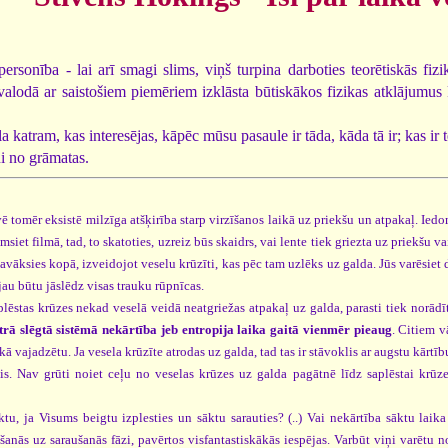
personība - lai arī smagi slims, viņš turpina darboties teorētiskās fiz
valodā ar saistošiem piemēriem izklāsta būtiskākos fizikas atklājumus
a katram, kas interesējas, kāpēc mūsu pasaule ir tāda, kāda tā ir; kas ir t
ņi no grāmatas.
ē tomēr eksistē milzīga atšķirība starp virzīšanos laikā uz priekšu un atpakaļ. Iedo
siet filmā, tad, to skatoties, uzreiz būs skaidrs, vai lente tiek griezta uz priekšu va
avāksies kopā, izveidojot veselu krūzīti, kas pēc tam uzlēks uz galda. Jūs varēsiet d
jau būtu jāslēdz visas trauku rūpnīcas.
plēstas krūzes nekad veselā veidā neatgriežas atpakaļ uz galda, parasti tiek norādī
trā slēgtā sistēmā nekārtība jeb entropija laika gaitā vienmēr pieaug
. Citiem v
kā vajadzētu. Ja vesela krūzīte atrodas uz galda, tad tas ir stāvoklis ar augstu kārtību
klis. Nav grūti noiet ceļu no veselas krūzes uz galda pagātnē līdz saplēstai krū
ktu, ja Visums beigtu izplesties un sāktu sarauties? (..) Vai nekārtība sāktu lai
šanās uz saraušanās fāzi, pavērtos visfantastiskākās iespējas. Varbūt viņi varētu n