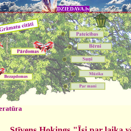
DZIEDAVA.lv
eratūra
Stīvens Hokings "Īsi par laika v