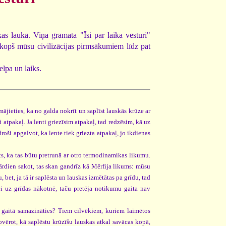
ikas laukā. Viņa grāmata "Īsi par laika vēsturi"
 kopš mūsu civilizācijas pirmsākumiem līdz pat
elpa un laiks.
mājieties, ka no galda nokrīt un saplīst lauskās krūze ar
i atpakaļ. Ja lenti griezīsim atpakaļ, tad redzēsim, kā uz
roši apgalvot, ka lente tiek griezta atpakaļ, jo ikdienas
ts, ka tas būtu pretrunā ar otro termodinamikas likumu.
ārdien sakot, tas skan gandrīz kā Mērfija likums: mūsu
, bet, ja tā ir saplēsta un lauskas izmētātas pa grīdu, tad
zei uz grīdas nākotnē, taču pretēja notikumu gaita nav
ka gaitā samazināties? Tiem cilvēkiem, kuriem laimētos
ovērot, kā saplēstu krūzīšu lauskas atkal savācas kopā,