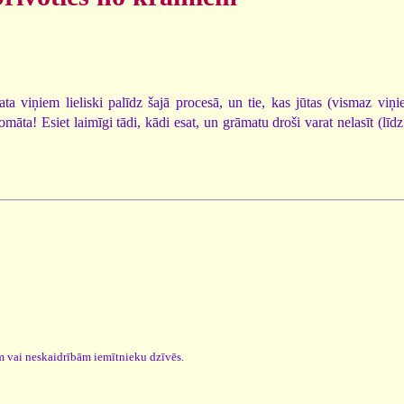
ata viņiem lieliski palīdz šajā procesā, un tie, kas jūtas (vismaz viņ
 Esiet laimīgi tādi, kādi esat, un grāmatu droši varat nelasīt (līdz b
em vai neskaidrībām iemītnieku dzīvēs.