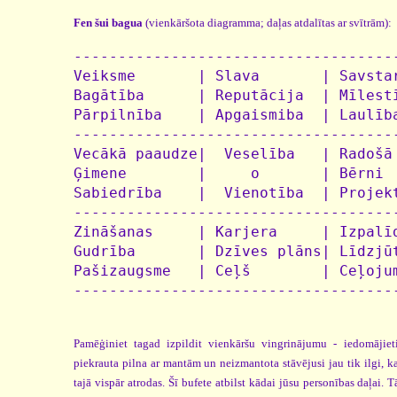
Fen šui bagua
(vienkāršota diagramma; daļas atdalītas ar svītrām):
-------------------------------------
Veiksme       | Slava       | Savstar
Bagātība      | Reputācija  | Mīlestī
Pārpilnība    | Apgaismiba  | Laulība
-------------------------------------
Vecākā paaudze|  Veselība   | Radošā 
Ģimene        |     o       | Bērni

Sabiedrība    |  Vienotība  | Projekt
-------------------------------------
Zināšanas     | Karjera     | Izpalīd
Gudrība       | Dzīves plāns| Līdzjūt
Pašizaugsme   | Ceļš        | Ceļojum
Pamēģiniet tagad izpildit vienkāršu vingrinājumu - iedomājiet
piekrauta pilna ar mantām un neizmantota stāvējusi jau tik ilgi, ka 
tajā vispār atrodas. Šī bufete atbilst kādai jūsu personības daļai. 