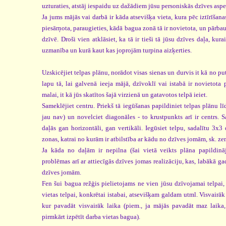
uzturaties, atstāj iespaidu uz dažādiem jūsu personiskās dzīves asp
Ja jums mājās vai darbā ir kāda atsevišķa vieta, kura pēc iztīrīšanas
piesārņota, paraugieties, kādā bagua zonā tā ir novietota, un pārbau
dzīvē. Droši vien atklāsiet, ka tā ir tieši tā jūsu dzīves daļa, kur
uzmanība un kurā kaut kas joprojām turpina aizķerties.
Uzskicējiet telpas plānu, norādot visas sienas un durvis it kā no pu
lapu tā, lai galvenā ieeja mājā, dzīvoklī vai istabā ir novietota 
malai, it kā jūs skatītos šajā virzienā un gatavotos telpā ieiet.
Sameklējiet centru. Priekš tā iegūšanas papildiniet telpas plānu līd
jau nav) un novelciet diagonāles - to krustpunkts arī ir centrs. Sa
daļās gan horizontāli, gan vertikāli. Iegūsiet telpu, sadalītu 3x3 
zonas, katrai no kurām ir atbilstība ar kādu no dzīves jomām, sk. z
Ja kāda no daļām ir nepilna (šai vietā veikts plāna papildināj
problēmas arī ar attiecīgās dzīves jomas realizāciju, kas, labākā ga
dzīves jomām.
Fen šui bagua režģis pielietojams ne vien jūsu dzīvojamai telpai, 
vietas telpai, konkrētai istabai, atsevišķam galdam utml. Visvairāk
kur pavadāt visvairāk laika (piem., ja mājās pavadāt maz laika,
pirmkārt izpētīt darba vietas bagua).