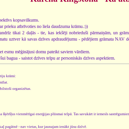
pektīvs kopsavilkums.
r prieku atbrīvoties no liela daudzuma krāmu.:))
gandrīz tikai 2 daļās - tie, kas iekšēji nobrieduši pārmaiņām, un grām
matu uztver kā savas dzīves apdraudējumu - pēdējiem grāmata NAV domāta!
žviet esmu mēģinājusi domu pateikt saviem vārdiem.
 šui bagua - saistot dzīves telpu ar personiskās dzīves aspektiem.
riju krāmi:
mīlat.
tbilstoši organizētas.
a šķēršļus vienmērīgai enerģijas plūsmai telpā. Tas savukārt ir iemesls sastrēgumi
aļ pagātnē - nav vietas, kur jaunajam ienākt jūsu dzīvē.