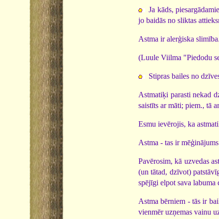
Ja kāds, piesargādamie
jo baidās no sliktas attiek
Astma ir alerģiska slimība
(Luule Viilma "Piedodu s
Stipras bailes no dzīv
Astmatiķi parasti nekad dz
saistīts ar māti; piem., tā
Esmu ievērojis, ka astmatiķ
Astma - tas ir mēģinājums 
Pavērosim, kā uzvedas astm
(un tātad, dzīvot) patstāv
spējīgi elpot sava labuma d
Astma bērniem - tās ir bai
vienmēr uzņemas vainu uz