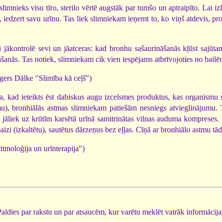
limnieks visu tīro, sterilo vērtē augstāk par tumšo un aptraipīto. Lai 
, iedzert savu urīnu. Tas liek slimnie­kam ieņemt to, ko viņš atdevis, pro
jākontrolē sevi un jāatceras: kad bronhu sašaurināšanās kļūst sajūtam
šanās. Tas notiek, slimniekam cik vien iespējams atbrīvojoties no bailē
igers Dālke "Slimība kā ceļš")
a, kad ieteikts ēst dabiskus augu izcelsmes produktus, kas organismu
u), bronhiālās astmas slimniekam patiešām nesniegs atvieglinājumu. Te
 jāliek uz krūtīm karsētā urīnā samitrinātas vilnas auduma kompreses. P
izi (izkaltētu), sautētus dārzeņus bez eļļas. Cīņā ar bronhiālo astmu t
tmoloģija un urīnterapija")
ldies par rakstu un par atsaucēm, kur varētu meklēt vairāk informācijas