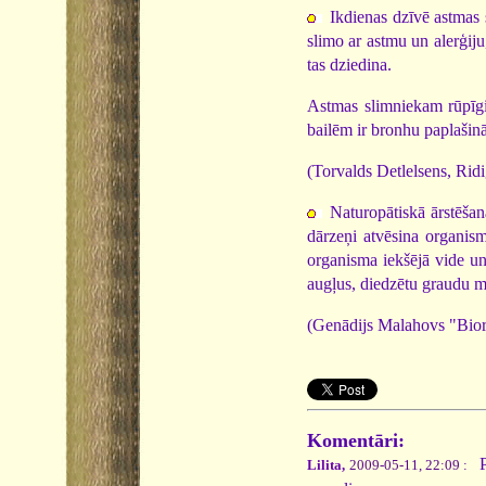
Ikdienas dzīvē astmas s
slimo ar astmu un alerģiju
tas dziedina.
Astmas slimniekam rūpīgi 
bailēm ir bronhu paplašinā
(Torvalds Detlelsens, Rid
Naturopātiskā ārstēšan
dārzeņi atvēsina organism
organisma iekšējā vide un
augļus, diedzētu graudu ma
(Genādijs Malahovs "Biori
Komentāri:
Pa
Lilita,
2009-05-11, 22:09 :