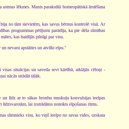
ca astmas lēkmes. Manis parakstītā homeopātiskā ārstēšana
 bija no tām sievietēm, kas savus bērnus kontrolē visā. Ar
dības programmas pētījumi parādīja, ka pie dēla slimības
mātes, kas baidījās pilnīgi par visu.
un nevaru apstāties un atvilkt elpu."
visas situācijas un saveda sevi kārtībā, atklājās cēloņi -
ai nācās strādāt tālāk.
e un līdz ar to sākas bronhu muskuļu konvulsijas ieelpas
 līdzsvarotām, lai izstrādātos noteikts elpošanas ritms.
as slimnieks visu, ko viņš ieelpo no savas vides, uzskata