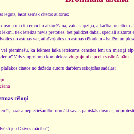
as iegūts, lasot zemāk citētos autorus:
, dusmu un citu emociju aizturēšana, vainas apziņa, atkarība no citiem - 
 lēkmi, tiek ieteikts nevis pretoties, bet palīdzēt dabai, speciāli aizturot 
voties no astmas var, atbrīvojoties no astmas cēloņiem - bailēm un pies
vēl pieminēšu, ka lēkmes laikā ieteicams censties lēni un mierīgi elpot
 noder arī šāds vingrojumu komplekss:
vingrojumi elpceļu saslimšanām
.
 plašākos citātos no dažādu autoru darbiem sekojošās sadaļās:
oņi
tēšana
stmas cēloņi
nemīl, izraisa nepieciešamību nomākt savas paniskās dusmas, noprotestē
lvēkā jeb Dzīves mācība")