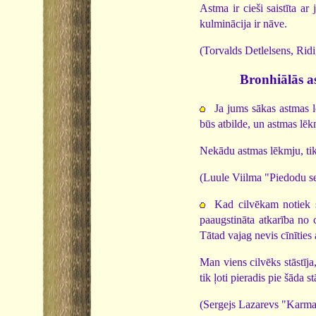
Astma ir cieši saistīta a
kulmināci­ja ir nāve.
(Torvalds Detlelsens, Rid
Bronhiālās a
Ja jums sākas astmas l
būs atbilde, un astmas lēk
Nekādu astmas lēkmju, tik
(Luule Viilma "Piedodu s
Kad cilvēkam notiek s
paaugstināta atkarība no 
Tātad vajag nevis cīnīties 
Man viens cilvēks stāstīja,
tik ļoti pieradis pie šāda
(Sergejs Lazarevs "Karma