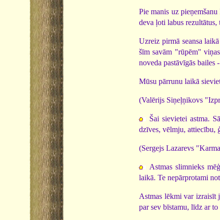
Pie manis uz pieņemšanu k
deva ļoti labus rezultātus,
Uzreiz pirmā seansa laikā
šīm savām "rūpēm" viņas 
noveda pastāvīgās bailes - 
Mūsu pārrunu laikā sieviet
(Valērijs Siņeļņikovs "Izp
Šai sievietei astma. S
dzīves, vēlmju, attiecību,
(Sergejs Lazarevs "Karma
Astmas slimnieks mēģi
laikā. Te nepārprotami not
Astmas lēkmi var izraisīt
par sev bīstamu, līdz ar to