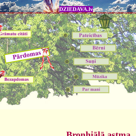
DZIEDAVA.lv
Bronhiālā astma