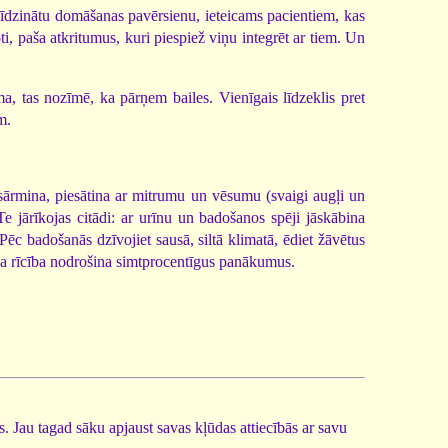
izlīdzinātu domāšanas pavērsienu, ieteicams pacientiem, kas
ti, paša atkritumus, kuri piespiež viņu integrēt ar tiem. Un
a, tas nozīmē, ka pārņem bailes. Vienīgais līdzeklis pret
m.
 sārmina, piesātina ar mitrumu un vēsumu (svaigi augļi un
 jārīkojas citādi: ar urīnu un badošanos spēji jāskābina
ēc badošanās dzīvojiet sausā, siltā klimatā, ēdiet žāvētus
āda rīcība nodrošina simtprocentīgus panākumus.
. Jau tagad sāku apjaust savas kļūdas attiecībās ar savu