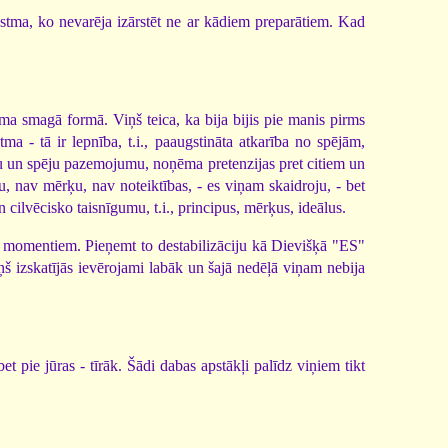
astma, ko nevarēja izārstēt ne ar kādiem preparātiem. Kad
tma smagā formā. Viņš teica, ka bija bijis pie manis pirms
ma - tā ir lepnība, t.i., paaugstināta atkarība no spējām,
ālu un spēju pazemojumu, noņēma pretenzijas pret citiem un
u, nav mērķu, nav noteiktības, - es viņam skaidroju, - bet
un cilvēcisko taisnīgumu, t.i., principus, mērķus, ideālus.
s momentiem. Pieņemt to destabilizāciju kā Dievišķā "ES"
ņš izskatījās ievērojami labāk un šajā nedēļā viņam nebija
et pie jūras - tīrāk. Šādi dabas apstākļi palīdz viņiem tikt