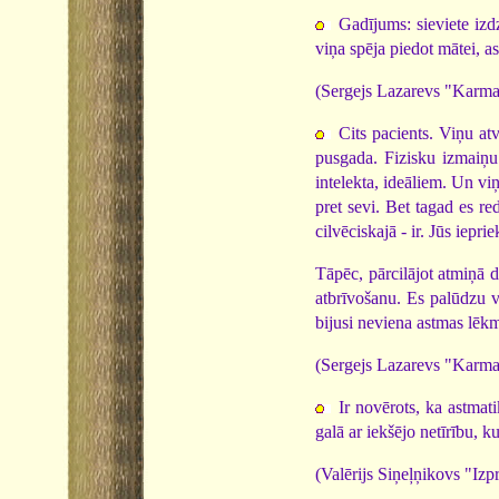
Gadījums: sieviete izd
viņa spēja piedot mātei, a
(Sergejs Lazarevs "Karma
Cits pacients. Viņu at
pusgada. Fizisku izmaiņu 
intelekta, ideāliem. Un v
pret sevi. Bet tagad es r
cilvēciskajā - ir. Jūs iepri
Tāpēc, pārcilājot atmiņā 
atbrīvošanu. Es palūdzu vi
bijusi neviena astmas lēk
(Sergejs Lazarevs "Karma
Ir novērots, ka astmati
galā ar iekšējo netīrību, 
(Valērijs Siņeļņikovs "Izp