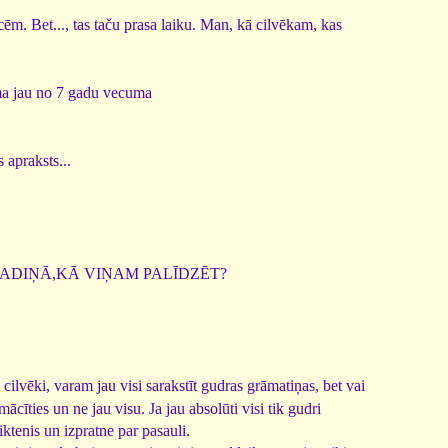
m. Bet..., tas taču prasa laiku. Man, kā cilvēkam, kas
stma jau no 7 gadu vecuma
 apraksts...
ADIŅĀ,KĀ VIŅAM PALĪDZĒT?
 cilvēki, varam jau visi sarakstīt gudras grāmatiņas, bet vai
cīties un ne jau visu. Ja jau absolūti visi tik gudri
ktenis un izpratne par pasauli.