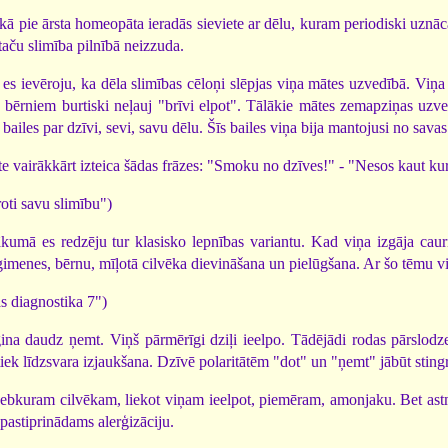
ā pie ārsta homeopāta ieradās sieviete ar dēlu, kuram periodiski uznā
 taču slimība pilnībā neizzuda.
 es ievēroju, ka dēla slimības cēloņi slēpjas viņa mātes uzvedībā. Viņa
bērniem burtiski neļauj "brīvi elpot". Tālākie mātes zemapziņas uzve
bailes par dzīvi, sevi, savu dēlu. Šīs bailes viņa bija mantojusi no savas 
e vairākkārt izteica šādas frāzes: "Smoku no dzīves!" - "Nesos kaut kur 
roti savu slimību")
ākumā es redzēju tur klasisko lepnības variantu. Kad viņa izgāja cauri 
 ģimenes, bērnu, mīļotā cilvēka dievināšana un pielūgšana. Ar šo tēmu viņ
s diagnostika 7")
na daudz ņemt. Viņš pār­mērīgi dziļi ieelpo. Tādējādi rodas pārslodz
iek līdzsvara izjaukšana. Dzīvē polaritātēm "dot" un "ņemt" jābūt stingri
 jebkuram cilvēkam, liekot viņam ieelpot, piemēram, amonjaku. Bet astm
 pastiprinādams alerģizāciju.