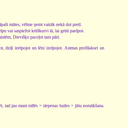
īpaši mātes, vēlme ņemt vairāk nekā dot pretī.
elpu vai saspiežot krūškurvi tā, lai grūti paelpot.
aistēm, Dievišķo paceļot tam pāri.
, dziļi ieelpojot un lēni izelpojot. Astmas profilaksei un
t, tad jau mani mīlēs = slepenas bailes = jūtu nomākšana.