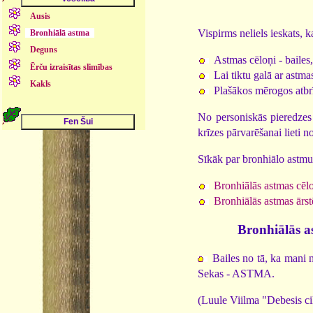
Ausis
Vispirms neliels ieskats, k
Bronhiālā astma
Deguns
Astmas cēloņi - bailes
Ērču izraisītas slimības
Lai tiktu galā ar astmas
Kakls
Plašākos mērogos atbrī
No personiskās pieredzes 
krīzes pārvarēšanai lieti
Sīkāk par bronhiālo astmu
Bronhiālās astmas cēl
Bronhiālās astmas ārs
Bronhiālās a
Bailes no tā, ka mani 
Sekas - ASTMA.
(Luule Viilma "Debesis ci