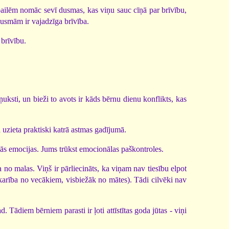
 bailēm nomāc sevī dusmas, kas viņu sauc cīņā par brīvību,
 dusmām ir vajadzīga brīvība.
 brīvību.
ņuksti, un bieži to avots ir kāds bērnu dienu konflikts, kas
ka uzieta praktiski katrā astmas gadījumā.
āmās emocijas. Jums trūkst emocionālas paškontroles.
no malas. Viņš ir pārliecināts, ka viņam nav tiesību elpot
 atkarība no vecākiem, visbiežāk no mātes). Tādi cilvēki nav
 Tādiem bērniem parasti ir ļoti attīstītas goda jūtas - viņi