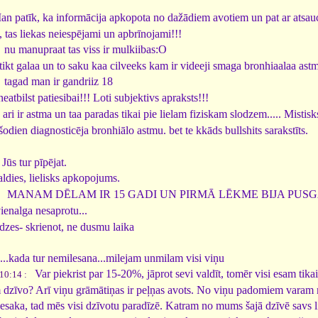
 patīk, ka informācija apkopota no dažādiem avotiem un pat ar atsaucē
, tas liekas neiespējami un apbrīnojami!!!
nu manupraat tas viss ir mulkiibas:O
 tikt galaa un to saku kaa cilveeks kam ir videeji smaga bronhiaalaa a
tagad man ir gandriiz 18
atbilst patiesibai!!! Loti subjektivs apraksts!!!
i ir astma un taa paradas tikai pie lielam fiziskam slodzem..... Mistisks
odien diagnosticēja bronhiālo astmu. bet te kkāds bullshits sarakstīts.
Jūs tur pīpējat.
dies, lielisks apkopojums.
MANAM DĒLAM IR 15 GADI UN PIRMĀ LĒKME BIJA PUSG
:
ienalga nesaprotu...
dzes- skrienot, ne dusmu laika
.kada tur nemilesana...milejam unmilam visi viņu
Var piekrist par 15-20%, jāprot sevi valdīt, tomēr visi esam tikai
10:14 :
tām dzīvo? Arī viņu grāmātiņas ir peļņas avots. No viņu padomiem varam mā
esaka, tad mēs visi dzīvotu paradīzē. Katram no mums šajā dzīvē savs li