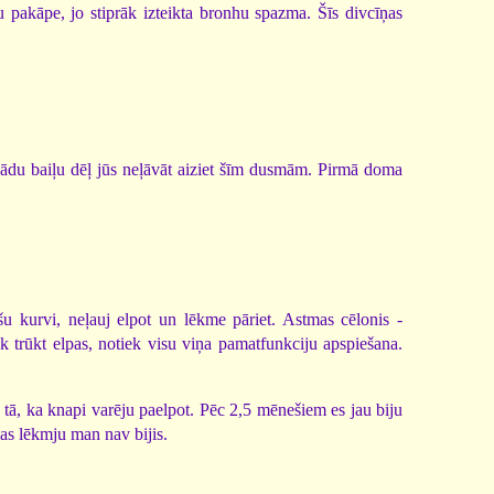
ļu pakāpe, jo stiprāk izteikta bronhu spazma. Šīs divcīņas
 kādu baiļu dēļ jūs neļāvāt aiziet šīm dusmām. Pirmā doma
 kurvi, neļauj elpot un lēkme pāriet. Astmas cēlonis -
k trūkt elpas, notiek visu viņa pamatfunkciju apspiešana.
li, tā, ka knapi varēju paelpot. Pēc 2,5 mēnešiem es jau biju
mas lēkmju man nav bijis.