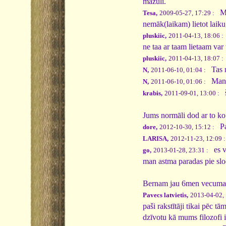
mazuli.
Man
Tesa,
2009-05-27, 17:29 :
nemāk(laikam) lietot laiku
pluskiic,
2011-04-13, 18:06 :
ne taa ar taam lietaam var
pluskiic,
2011-04-13, 18:07 :
Tas ne
N,
2011-06-10, 01:04 :
Man ar
N,
2011-06-10, 01:06 :
š
krabis,
2011-09-01, 13:00 :
Jums normāli dod ar to ko 
Pal
dore,
2012-10-30, 15:12 :
LARISA,
2012-11-23, 12:09 
es v
go,
2013-01-28, 23:31 :
man astma paradas pie slo
Bernam jau 6men vecuma..
Pavecs latvietis,
2013-04-02, 
paši rakstītāji tikai pēc 
dzīvotu kā mums filozofi i