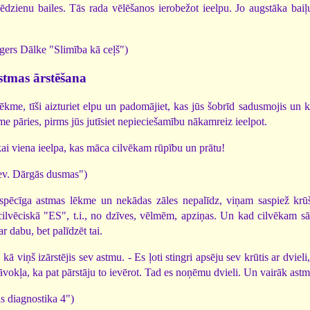
r jēdzienu bailes. Tās rada vēlēšanos ierobežot ieelpu. Jo augstāka bai
igers Dālke "Slimība kā ceļš")
stmas ārstēšana
ēkme, tīši aizturiet elpu un padomājiet, kas jūs šobrīd sadusmojis un
me pāries, pirms jūs jutīsiet nepieciešamību nākamreiz ieelpot.
ai viena ieelpa, kas māca cilvēkam rūpību un prātu!
ev. Dārgās dusmas")
pēcīga astmas lēkme un nekādas zāles nepalīdz, viņam saspiež krūšu
cilvēciskā "ES", t.i., no dzīves, vēlmēm, apziņas. Un kad cilvēkam sā
ar dabu, bet palīdzēt tai.
 kā viņš izārstējis sev astmu. - Es ļoti stingri apsēju sev krūtis ar dvie
 stāvokļa, ka pat pārstāju to ievērot. Tad es noņēmu dvieli. Un vairāk ast
s diagnostika 4")