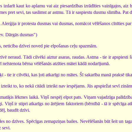
s izdarīt kaut ko aplamu vai aiz piesardzības izrādīties vainīgajos, aiz
smes pret sevi, tas saslimst ar astmu. Tā ir saspiestu dusmu slimība. Pat
. Alerģija ir protesta dusmas vai dusmas, nomācot vēlēšanos cīnīties par
ev. Dārgās dusmas")
es, neticība dzīvei noved pie elpošanas ceļu spazmām.
īvē neraud. Tādi cilvēki aiztur asaras, raudas. Astma - tie ir apspiesti š
 arī neīstenota bērna vēlēšanās atzīties mātei kādā nodarījumā.
i - tie ir cilvēki, kas ļoti atkarīgi no mātes. Šī sakarība manā praksē ti
izteikt to, ko nekā citādi izteikt nav iespējams. Jūs apspiežat sevī zin
atiķis lēkmes laikā. Viņš nespēj elpot pats. Viņam vajadzīga palīdzība 
īgi. Viņš ir stipri atkarīgs no ārējiem faktoriem (bērnībā - tā ir spēcīga
ēļ, baudīt dzīvi.
les no dzīves. Spēcīgas zemapziņas bailes. Nevēlēšanās būt šeit un tagad.
 sevi.