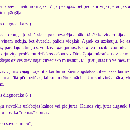
zina savu meitu no mājas. Viņa paaugās, bet pēc tam viņai parādījās 
stma pārgāja.
s diagnostika 6")
veda draugs, jo viņš viens pats nevarēja atnākt, tāpēc ka viņam bija as
viņam nebija, bet dvēselei palicis vieglāk. Agrāk es uzskatīju, ka ast
iņš, pārcilājot atmiņā savu dzīvi, gadījumos, kad guva mācību caur ide
edzēju viņa problēmu dziļākos cēloņus - Dievišķajā mīlestībā nav vēlmj
ekšējās dzīvēs dievinājāt cilvēcisko mīlestību, t.i., jūsu jūtas un vēlmes, 
dzīvi, jums vajag noņemt atkarību no šiem augstākās cilvēciskās laime
ņu atnākt pēc nedēļas, lai kontrolētu situāciju. Un kad viņš atnāca, vi
me.
s diagnostika 6")
ķu stāvoklis uzlabojas kalnos vai pie jūras. Kalnos viņi jūtas augstāk, b
kuru nosaka "netīrās" domas.
roti savu slimību")