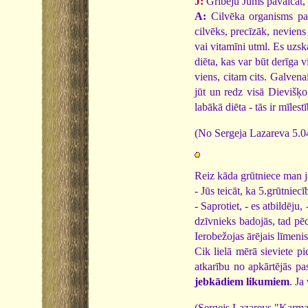
J:
Gribēju Jums pavaicāt, v
A:
Cilvēka organisms pats
cilvēks, precīzāk, neviens
vai vitamīni utml. Es uzs
diēta, kas var būt derīga 
viens, citam cits. Galvenai
jūt un redz visā Dievišķo,
labākā diēta - tās ir mīles
(No Sergeja Lazareva 5.04
Reiz kāda grūtniece man j
- Jūs teicāt, ka 5.grūtniec
- Saprotiet, - es atbildēju, 
dzīvnieks badojās, tad pēc
Ierobežojas ārējais līmenis
Cik lielā mērā sieviete p
atkarību no apkārtējās pas
jebkādiem likumiem
. Ja
(Sergejs Lazarevs "Karma