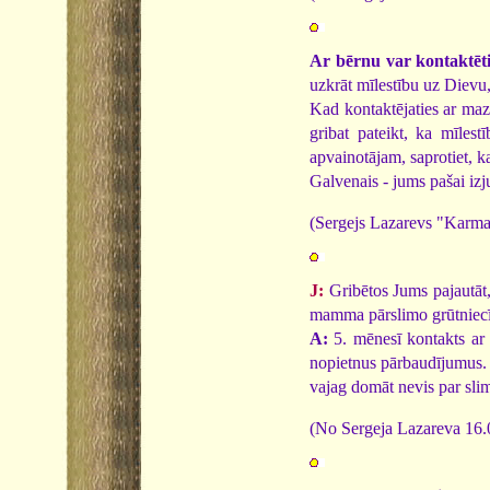
Ar bērnu var kontaktēti
uzkrāt mīlestību uz Dievu, 
Kad kontaktējaties ar mazu
gribat pateikt, ka mīlest
apvainotājam, saprotiet, ka
Galvenais - jums pašai izju
(Sergejs Lazarevs "Karma
J:
Gribētos Jums pajautāt
mamma pārslimo grūtniecī
A:
5. mēnesī kontakts ar D
nopietnus pārbaudījumus. 
vajag domāt nevis par slim
(No Sergeja Lazareva 16.