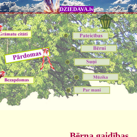
DZIEDAVA.lv
Bērna gaidības