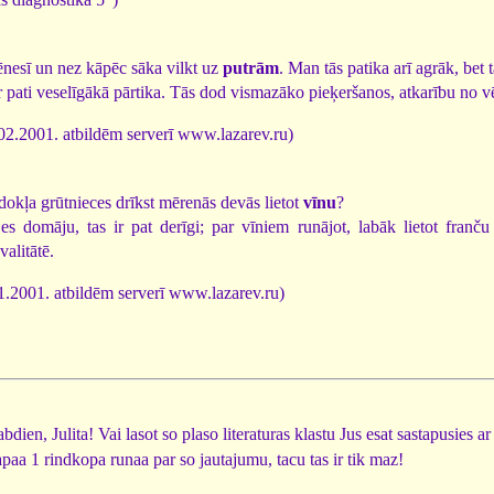
nesī un nez kāpēc sāka vilkt uz
putrām
. Man tās patika arī agrāk, bet 
r pati veselīgākā pārtika. Tās dod vismazāko pieķeršanos, atkarību no 
02.2001. atbildēm serverī www.lazarev.ru)
dokļa grūtnieces drīkst mērenās devās lietot
vīnu
?
s domāju, tas ir pat derīgi; par vīniem runājot, labāk lietot fran
valitātē.
1.2001. atbildēm serverī www.lazarev.ru)
dien, Julita! Vai lasot so plaso literaturas klastu Jus esat sastapusies a
apaa 1 rindkopa runaa par so jautajumu, tacu tas ir tik maz!