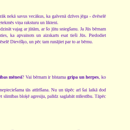
airāk nekā savus vecākus, ka galvenā dzīves jēga - dvēselē
ietekmēs viņa raksturu un likteni.
udzināt vajag ar jūtām, ar šo jūtu sniegšanu. Ja Jūs bērnam
aties, ka apvainots un aizskarts esat tieši Jūs. Piedodiet
vēselē Dievišķo, un pēc tam runājiet par to ar bērnu.
cības mēnesī
? Vai bērnam ir bīstama
gripa un herpes
, ko
nepieciešama tās attīrīšana. Nu un tāpēc arī šai laikā dod
 slimības bloķē agresiju, palīdz saglabāt mīlestību. Tāpēc