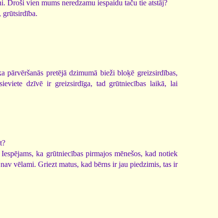
iļņi. Droši vien mums neredzamu iespaidu taču tie atstāj?
grūtsirdība.
 ka pārvēršanās pretējā dzimumā bieži bloķē greizsirdības,
iete dzīvē ir greizsirdīga, tad grūtniecības laikā, lai
t?
. Iespējams, ka grūtniecības pirmajos mēnešos, kad notiek
av vēlami. Griezt matus, kad bērns ir jau piedzimis, tas ir