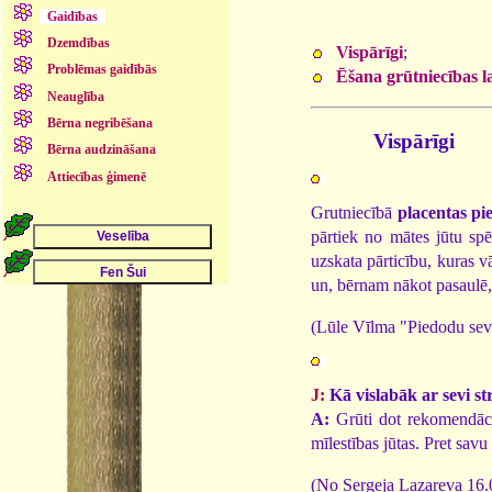
Gaidības
Dzemdības
Vispārīgi
;
Problēmas gaidībās
Ēšana grūtniecības l
Neauglība
Bērna negribēšana
Vispārīgi
Bērna audzināšana
Attiecības ģimenē
Grutniecībā
placentas pi
pārtiek no mātes jūtu spē
uzskata pārticību, kuras v
un, bērnam nākot pasaulē, 
(Lūle Vīlma "Piedodu sev
J:
Kā vislabāk ar sevi st
A:
Grūti dot rekomendācija
mīlestības jūtas. Pret savu
(No Sergeja Lazareva 16.0