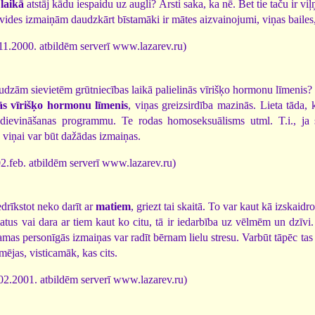
laikā
atstāj kādu iespaidu uz augli? Ārsti saka, ka nē. Bet tie taču ir v
des izmaiņām daudzkārt bīstamāki ir mātes aizvainojumi, viņas bailes, 
11.2000. atbildēm serverī www.lazarev.ru)
udzām sievietēm grūtniecības laikā palielinās vīrišķo hormonu līmenis?
nās vīrišķo hormonu līmenis
, viņas greizsirdība mazinās. Lieta tāda,
dievināšanas programmu. Te rodas homoseksuālisms utml. T.i., ja siev
 viņai var būt dažādas izmaiņas.
.feb. atbildēm serverī www.lazarev.ru)
rīkstot neko darīt ar
matiem
, griezt tai skaitā. To var kaut kā izskaidro
tus vai dara ar tiem kaut ko citu, tā ir iedarbība uz vēlmēm un dzīvi
mas personīgās izmaiņas var radīt bērnam lielu stresu. Varbūt tāpēc tas n
rmējas, visticamāk, kas cits.
02.2001. atbildēm serverī www.lazarev.ru)