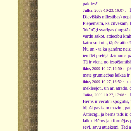
paldies!!
La
Julita,
2009-10-23, 16:07 :
Dievišķās mīlestības) nepi
Pieņemsim, ka cilvēkam, ka
ārkārtīgi svarīgas (augstāk
vārdu sakot, attiecību krah
katru soli utt., tāpēc atti
Nu un - tā kā gandrīz neiz
iemīlēt pretējā dzimuma pa
Tā ir viena no iespējamībām
pal
ikite,
2009-10-27, 16:50 :
mate grutniecbas laikaa ir
un 
ikite,
2009-10-27, 16:52 :
mekleejot.. un ari atradu. 
P
Julita,
2009-10-27, 17:08 :
Bērns ir vecāku spogulis,
bijuši pavisam maziņi, pat
Attiecīgi, ja bērns tāds ir
laiku. Bērns jau formējas p
sevi, savu attieksmi. Tad 