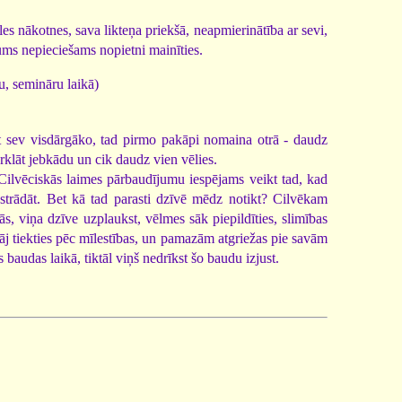
es nākotnes, sava likteņa priekšā, neapmierinātība ar sevi,
ums nepieciešams nopietni mainīties.
u, semināru laikā)
ot sev visdārgāko, tad pirmo pakāpi nomaina otrā - daudz
rklāt jebkādu un cik daudz vien vēlies.
. Cilvēciskās laimes pārbaudījumu iespējams veikt tad, kad
i strādāt. Bet kā tad parasti dzīvē mēdz notikt? Cilvēkam
s, viņa dzīve uzplaukst, vēlmes sāk piepildīties, slimības
tāj tiekties pēc mīlestības, un pamazām atgriežas pie savām
baudas laikā, tiktāl viņš nedrīkst šo baudu izjust.