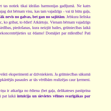
t tas notiek tikai ideālas harmonijas gadījumā. Ne katrs
ajag dot bērnam visu, kas tam vajadzīgs - vai tā būtu gaļa,
nāk nevis no galvas, bet gan no sajūtām
. Jebkura lieliska
pēc, ko gribat, to ēdiet! Atkārtoju. Vienam bērnam vajadzīgs
sirdības, piedošanas, kura neizjūt bailes, grūtniecības laikā
 Nekoncentrējieties uz ēdamo! Domājiet par mīlestību! Pati
a veikti eksperimenti ar dzīvniekiem. Ja grūtniecības sākumā
pkārtējās pasaules ar tās vērtībām realizējas caur ķermeni.
ņa ir atkarīga no ēdiena (bet gaļa, delikateses pastiprina
i pat laikā
intuīcija un sievietes vēlmes svarīgākas par