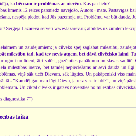
dīja, ka
bērnam ir problēmas ar nierēm
. Kas par lietu?
as līmenis 12 reizes pārsniedz nāvējošo. Autors - māte. Pastāvīgas bail
emšana, nespēja piedot, kad Jūs pazemoja utt. Problēmu var būt daudz, J
it/ Sergeja Lazareva serverī www.lazarev.ru; atbildes uz zīmītēm lekcij
 nelaimēm un zaudējumiem; ja cilvēks spēj saglabāt mīlestību, zaudēj
āt mīlestību tad, kad tev nevis atņem, bet dāvā cilvēcisko laimi
. Tu
aur uguni un ūdeni, ātri salūst, gozējoties panākumu un slavas saulītē
liela mīlestības inerce, bet tamdēļ nepieciešams ar sevi daudz un ilg
roblēmas, viņš sāk ticēt Dievam, sāk lūgties. Un pakāpeniski viss mainā
āt tā - "Kamdēļ gan man lūgt Dievu, ja reiz viss ir labi?", un viņš pārs
lēmām. Un ciktāl cilvēks ir gatavs novērsties no mīlestības cilvēciskās 
s diagnostika 7")
ecības laikā