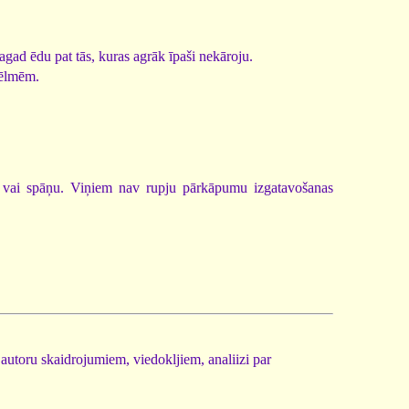
tagad ēdu pat tās, kuras agrāk īpaši nekāroju.
vēlmēm.
ču vai spāņu. Viņiem nav rupju pārkāpumu izgatavošanas
r autoru skaidrojumiem, viedokljiem, analiizi par