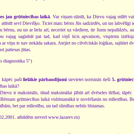
es jau grūtniecības laikā
. Var viņam stāstīt, ka Dievu vajag mīlēt v
attīstīt sevī Dievišķo. Ticiet man: bērns Jūs sadzirdēs, un tas labvēlīgi 
 bērnu, nu un ar lielu arī, neceriet uz vārdiem, tie Jums nepalīdzēs, a
ību vajag saglabāt pat tad, kad viņš ticis apvainots, vispirms iztēloj
 ar viņu te nav nekāda sakara. Atejiet no cilvēciskās loģikas, sajūtiet d
st patiesas jūtas.
s diagnostika 5")
, kāpēc paši
lielākie pārbaudījumi
sievietei norisinās tieši
5. grūtnie
bas laikā?
ievu ir maksimāls, tātad maksimālai jābūt arī dvēseles tīrībai, tāpēc 
Bērnam grūtniecības laikā visbīstamākā ir novēršanās no mīlestības. Bet
ībām, bet par mīlestību, un tad slimības nebūs bīstamas.
02.2001. atbildēm serverī www.lazarev.ru)