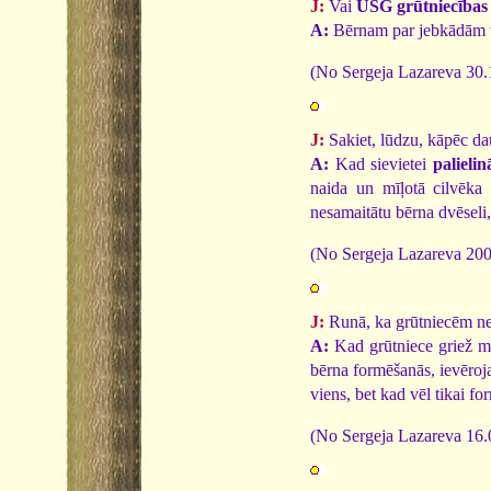
J:
Vai
USG grūtniecības 
A:
Bērnam par jebkādām vi
(No Sergeja Lazareva 30.
J:
Sakiet, lūdzu, kāpēc da
A:
Kad sievietei
palieli
naida un mīļotā cilvēka 
nesamaitātu bērna dvēseli,
(No Sergeja Lazareva 2002
J:
Runā, ka grūtniecēm ned
A:
Kad grūtniece griež ma
bērna formēšanās, ievēroja
viens, bet kad vēl tikai fo
(No Sergeja Lazareva 16.