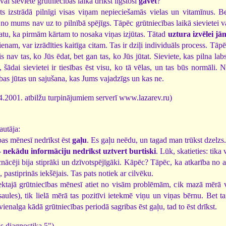
ai sieviete grūtniecības laikā drīkst ilgstoši
gavēt
?
 izstrādā pilnīgi visas viņam nepieciešamās vielas un vitamīnus. Be
 no mums nav uz to pilnībā spējīgs. Tāpēc grūtniecības laikā sievietei v
katu, ka pirmām kārtam to nosaka viņas izjūtas. Tātad
uztura izvēlei jā
vienam, var izrādīties kaitīga citam. Tas ir dziļi individuāls process. Tā
s nav tas, ko Jūs ēdat, bet gan tas, ko Jūs jūtat. Sieviete, kas pilna lab
 šādai sievietei ir tiesības ēst visu, ko tā vēlas, un tas būs normāli.
tības jūtas un sajušana, kas Jums vajadzīgs un kas ne.
.2001. atbilžu turpinājumiem serverī www.lazarev.ru)
autāja:
ības mēnesī nedrīkst ēst
gaļu
. Es gaļu neēdu, un tagad man trūkst dzelzs.
-
nekādu informāciju nedrīkst uztvert burtiski
. Lūk, skatieties: tik
nācēji bija stiprāki un dzīvotspējīgāki. Kāpēc? Tāpēc, ka atkarība no a
, pastiprinās iekšējais. Tas pats notiek ar cilvēku.
iektajā grūtniecības mēnesī atiet no visām problēmām, cik mazā mērā vi
aules), tik lielā mērā tas pozitīvi ietekmē viņu un viņas bērnu. Bet ta
 vienalga kādā grūtniecības periodā sagribas ēst gaļu, tad to ēst drīkst.
s diagnostika 5")