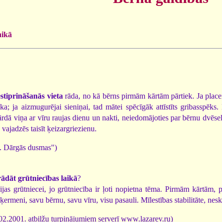
aikā
estiprināšanās vieta
rāda, no kā bērns pirmām kārtām pārtiek. Ja placent
ka; ja aizmugurējai sieniņai, tad mātei spēcīgāk attīstīts gribasspēk
ārdā viņa ar vīru raujas dienu un nakti, neiedomājoties par bērnu dvēse
vajadzēs taisīt ķeizargriezienu.
. Dārgās dusmas")
rādāt grūtniecības laikā
?
s grūtniecei, jo grūtniecība ir ļoti nopietna tēma. Pirmām kārtām, pare
 ķermeni, savu bērnu, savu vīru, visu pasauli. Mīlestības stabilitāte, nesk
2.2001. atbilžu turpinājumiem serverī www.lazarev.ru)