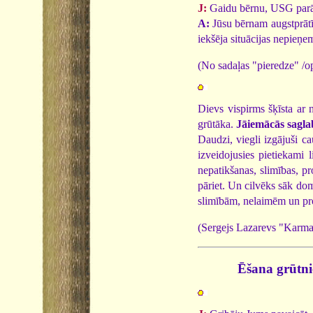
J:
Gaidu bērnu, USG parā
A:
Jūsu bērnam augstprātīb
iekšēja situācijas nepieņ
(No sadaļas "pieredze" /op
Dievs vispirms šķīsta ar
grūtāka.
Jāiemācās saglab
Daudzi, viegli izgājuši c
izveidojusies pietiekami 
nepatikšanas, slimības, p
pāriet. Un cilvēks sāk dom
slimībām, nelaimēm un prob
(Sergejs Lazarevs "Karma
Ēšana grūtni