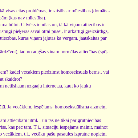
isas citas problēmas, ir saistīts ar mīlestības (domāts -
bām (kas nav mīlestība).
ma būtni. Cilvēks iemīlas un, tā kā viņam attiecības ir
mīgi pieķeras savai otrai pusei, ir ārkārtīgi greizsirdīgs,
attiecības, kurās viņam jājūtas kā vergam, jāatskaitās par
ārdzīvot), tad no augšas viņam normālas attiecības (spēja
cakiem? kadel vecakiem piedzimst homoseksuals berns.. vai
at skaidrot?
sam netiishaam uzgaaju internetaa, kaut ko jauku
rmātā. Ja vecākiem, iespējams, homoseksuālisma aizmetņi
jām attiecībām utml. - un tas ne tikai par grūtniecības
iss, kas pēc tam. T.i., situāciju iespējams mainīt, mainot
o vecākiem, t.i., vecāku pašu pasaules izpratne nopietni