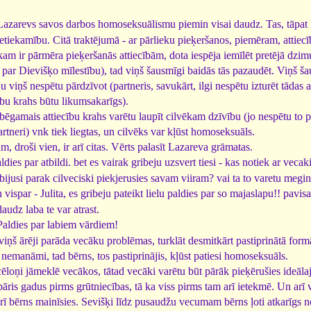
zarevs savos darbos homoseksuālismu piemin visai daudz. Tas, tāpat kā v
etiekamību. Citā traktējumā - ar pārlieku pieķeršanos, piemēram, attiecī
m ir pārmēra pieķeršanās attiecībām, dota iespēja iemīlēt pretējā dzimu
 par Dievišķo mīlestību), tad viņš šausmīgi baidās tās pazaudēt. Viņš šaus
u viņš nespētu pārdzīvot (partneris, savukārt, ilgi nespētu izturēt tādas 
ecību krahs būtu likumsakarīgs).
bēgamais attiecību krahs varētu laupīt cilvēkam dzīvību (jo nespētu to p
rtneri) vnk tiek liegtas, un cilvēks var kļūst homoseksuāls.
, droši vien, ir arī citas. Vērts palasīt Lazareva grāmatas.
dies par atbildi. bet es vairak gribeju uzsvert tiesi - kas notiek ar ve
 bijusi parak cilveciski piekjerusies savam viiram? vai ta to varetu megin
vispar - Julita, es gribeju pateikt lielu paldies par so majaslapu!! pavi
daudz laba te var atrast.
aldies par labiem vārdiem!
 viņš ārēji parāda vecāku problēmas, turklāt desmitkārt pastiprinātā fo
 nemanāmi, tad bērns, tos pastiprinājis, kļūst patiesi homoseksuāls.
, cēloņi jāmeklē vecākos, tātad vecāki varētu būt pārāk pieķērušies ideāla
āris gadus pirms grūtniecības, tā ka viss pirms tam arī ietekmē. Un arī v
arī bērns mainīsies. Sevišķi līdz pusaudžu vecumam bērns ļoti atkarīgs n