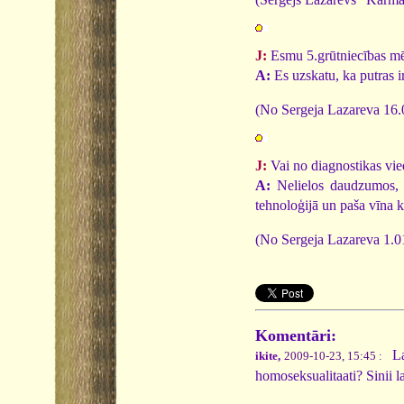
J:
Esmu 5.grūtniecības mē
A:
Es uzskatu, ka putras i
(No Sergeja Lazareva 16.
J:
Vai no diagnostikas vie
A:
Nelielos daudzumos, e
tehnoloģijā un paša vīna k
(No Sergeja Lazareva 1.0
Komentāri:
Lab
ikite,
2009-10-23, 15:45 :
homoseksualitaati? Sinii l