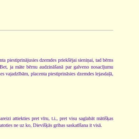
a piestiprinājusies dzemdes priekšējai sieniņai, tad bērns
s. Bet, ja māte bērnu audzināšanā par galveno nosacījumu
les vajadzībām, placenta piestiprināsies dzemdes lejasdaļā,
izi attiekties pret vīru, t.i., pret visu saglabāt mātišķas
atoties ne uz ko, Dievišķās gribas saskatīšana it visā.