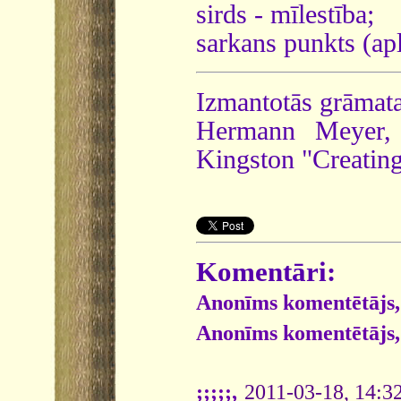
sirds - mīlestība;
sarkans punkts (apl
Izmantotās grāmata
Hermann Meyer, 
Kingston "Creatin
Komentāri:
Anonīms komentētājs,
Anonīms komentētājs,
;;;;;,
2011-03-18, 14:3