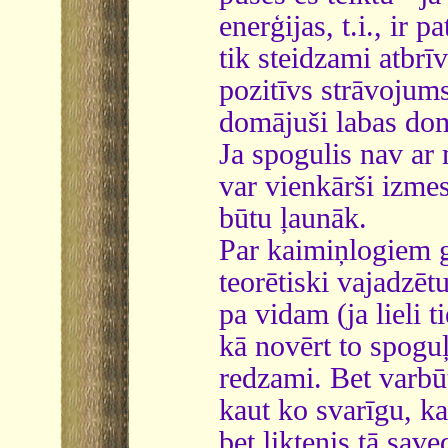
enerģijas, t.i., ir 
tik steidzami atbrī
pozitīvs strāvojums
domājuši labas doma
Ja spogulis nav ar 
var vienkārši izmes
būtu ļaunāk.
Par kaimiņlogiem gr
teorētiski vajadzēt
pa vidam (ja lieli 
kā novērt to spoguļ
redzami. Bet varbūt 
kaut ko svarīgu, ka
bet liktenis tā save