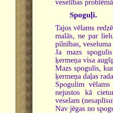
veselības problēm
Spoguļi.
Tajos vēlams redzēt
malās, ne par lielu
pilnības, veseluma 
Ja mazs spogulis
ķermeņa visa augšp
Mazs spogulis, kur 
ķermeņa daļas rada
Spogulim vēlams b
nejustos kā ciet
veselam (nesaplīsu
Nav jēgas no spogu