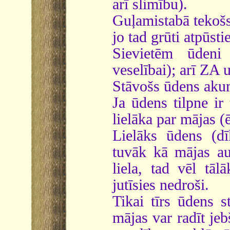
arī slimību).
Guļamistabā tekošs 
jo tad grūti atpūsti
Sievietēm ūdeni
veselībai); arī ZA 
Stāvošs ūdens akum
Ja ūdens tilpne ir 
lielāka par mājas 
Lielāks ūdens (dī
tuvāk kā mājas au
liela, tad vēl tāl
jutīsies nedroši.
Tikai tīrs ūdens s
mājas var radīt je