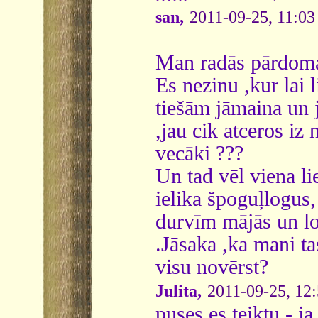
san,
2011-09-25, 11:03
Man radās pārdoma
Es nezinu ,kur lai 
tiešām jāmaina un j
,jau cik atceros i
vecāki ???
Un tad vēl viena li
ielika špoguļlogus,
durvīm mājās un lo
.Jāsaka ,ka mani tas
visu novērst?
Julita,
2011-09-25, 12:
puses es teiktu - ja 