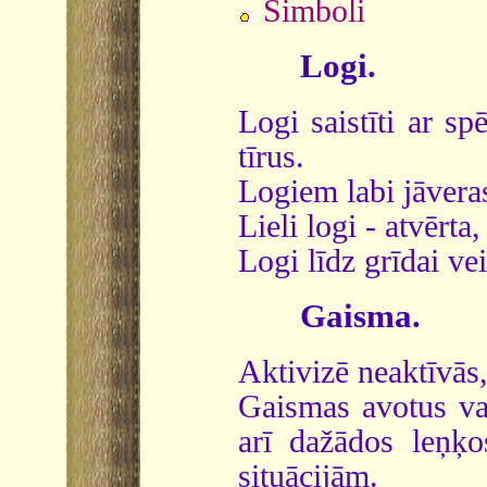
Simboli
Logi.
Logi saistīti ar sp
tīrus.
Logiem labi jāveras
Lieli logi - atvērta
Logi līdz grīdai ve
Gaisma.
Aktivizē neaktīvās,
Gaismas avotus va
arī dažādos leņķo
situācijām.