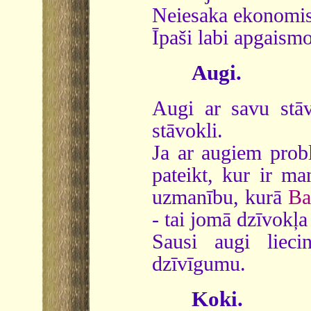
Neiesaka ekonomis
Īpaši labi apgaismo
Augi.
Augi ar savu stāv
stāvokli.
Ja ar augiem probl
pateikt, kur ir ma
uzmanību, kurā
Ba
- tai jomā dzīvokļa
Sausi augi lieci
dzīvīgumu.
Koki.