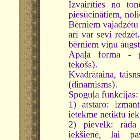
Izvairīties no t
piesūcinātiem, nol
Bērniem vajadzētu 
arī var sevi redzēt
bērniem viņu augst
Apaļa forma - pi
tekošs).
Kvadrātaina, taisns
(dinamisms).
Spoguļa funkcijas:
1) atstaro: izmant
ietekme netiktu iek
2) pievelk: rāda
iekšienē, lai pa