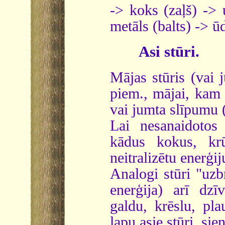
-> koks (zaļš) -> 
metāls (balts) -> ū
Asi stūri.
Mājas stūris (vai 
piem., mājai, kam 
vai jumta slīpumu (s
Lai nesanaidotos
kādus kokus, kr
neitralizētu enerģij
Analogi stūri "uzb
enerģija) arī dzī
galdu, krēslu, pla
lapu asie stūri, sien