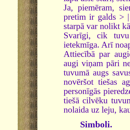
Ja, piemēram, sie
pretim ir galds > |
starpā var nolikt kā
Svarīgi, cik tuvu
ietekmīga. Arī noapa
Attiecībā par aug
augi viņam pāri ne
tuvumā augs savus 
novēršot tiešas ag
personīgās pieredz
tiešā cilvēku tuvu
nolaida uz leju, kau
Simboli.