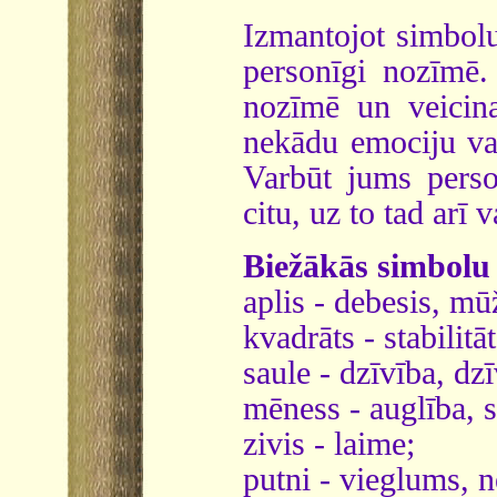
Izmantojot simbolu
personīgi nozīmē. 
nozīmē un veicin
nekādu emociju vai
Varbūt jums perso
citu, uz to tad arī 
Biežākās simbolu
aplis - debesis, mū
kvadrāts - stabilitā
saule - dzīvība, dz
mēness - auglība, 
zivis - laime;
putni - vieglums, n