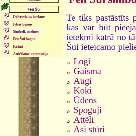
Te tiks pastāstīts
Dzīvesvietas ietekme
Iekārtojums
kas var būt pieej
Simboli, nozīmes
ietekmi katrā no t
Fen Šui bagua
Šui ieteicamo piel
Krāmi
Attīrīšanas ceremonija
Logi
Gaisma
Augi
Koki
Ūdens
Spoguļi
Attēli
Asi stūri