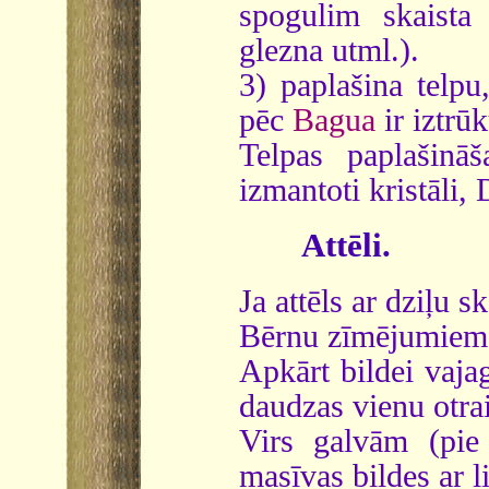
spogulim skaista 
glezna utml.).
3) paplašina telpu
pēc
Bagua
ir iztrū
Telpas paplašinā
izmantoti kristāli,
Attēli.
Ja attēls ar dziļu sk
Bērnu zīmējumiem i
Apkārt bildei vaja
daudzas vienu otrai
Virs galvām (pie 
masīvas bildes ar l