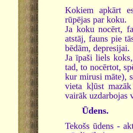
Kokiem apkārt es
rūpējas par koku.
Ja koku nocērt, f
atstāj, fauns pie tā
bēdām, depresijai.
Ja īpaši liels koks
tad, to nocērtot, s
kur mirusi māte), s
vieta kļūst mazāk
vairāk uzdarbojas v
Ūdens.
Tekošs ūdens - akt