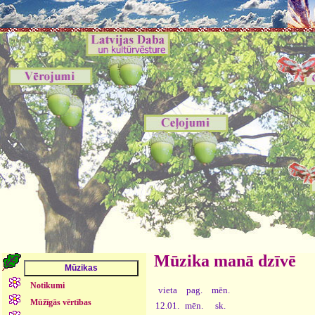
Mūzika manā dzīvē
Notikumi
vieta
pag.
mēn.
Mūžīgās vērtības
12.01.
mēn.
sk.