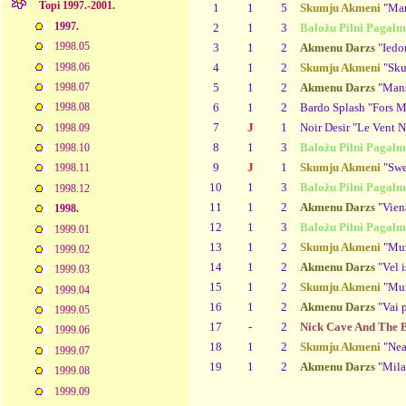
Topi 1997.-2001.
1
1
5
Skumju Akmeni
"Man 
1997.
2
1
3
Baložu Pilni Pagalm
1998.05
3
1
2
Akmenu Darzs
"Iedo
1998.06
4
1
2
Skumju Akmeni
"Sku
5
1
2
Akmenu Darzs
"Mans
1998.07
6
1
2
Bardo Splash "Fors M
1998.08
7
J
1
Noir Desir "Le Vent N
1998.09
8
1
3
Baložu Pilni Pagalm
1998.10
9
J
1
Skumju Akmeni
"Swe
1998.11
10
1
3
Baložu Pilni Pagalm
1998.12
11
1
2
Akmenu Darzs
"Viena
1998.
12
1
3
Baložu Pilni Pagalm
1999.01
13
1
2
Skumju Akmeni
"Muz
1999.02
14
1
2
Akmenu Darzs
"Vel i
1999.03
15
1
2
Skumju Akmeni
"Mum
1999.04
16
1
2
Akmenu Darzs
"Vai p
1999.05
17
-
2
Nick Cave And The 
1999.06
18
1
2
Skumju Akmeni
"Nea
1999.07
19
1
2
Akmenu Darzs
"Mila
1999.08
1999.09