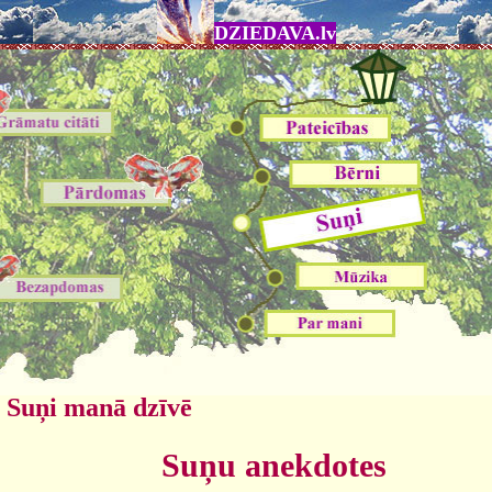
DZIEDAVA.lv
Suņi manā dzīvē
Suņu anekdotes