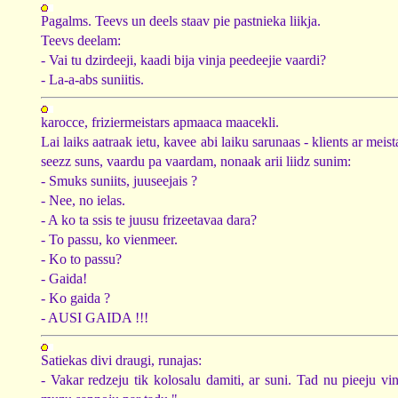
Pagalms. Teevs un deels staav pie pastnieka liikja.
Teevs deelam:
- Vai tu dzirdeeji, kaadi bija vinja peedeejie vaardi?
- La-a-abs suniitis.
karocce, friziermeistars apmaaca maacekli.
Lai laiks aatraak ietu, kavee abi laiku sarunaas - klients ar mei
seezz suns, vaardu pa vaardam, nonaak arii liidz sunim:
- Smuks suniits, juuseejais ?
- Nee, no ielas.
- A ko ta ssis te juusu frizeetavaa dara?
- To passu, ko vienmeer.
- Ko to passu?
- Gaida!
- Ko gaida ?
- AUSI GAIDA !!!
Satiekas divi draugi, runajas:
- Vakar redzeju tik kolosalu damiti, ar suni. Tad nu pieeju vi