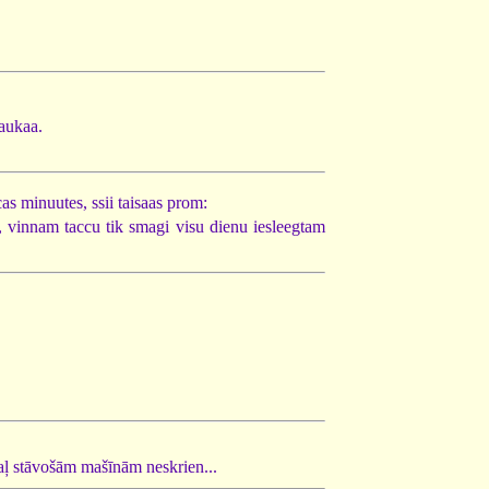
laukaa.
cas minuutes, ssii taisaas prom:
ju, vinnam taccu tik smagi visu dienu iesleegtam
akaļ stāvošām mašīnām neskrien...