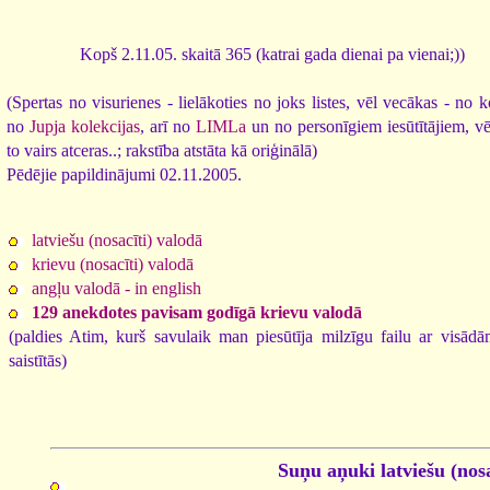
Kopš 2.11.05. skaitā 365 (katrai gada dienai pa vienai;))
(Spertas no visurienes - lielākoties no joks listes, vēl vecākas - no k
no
Jupja kolekcijas
, arī no
LIMLa
un no personīgiem iesūtītājiem, vēl
to vairs atceras..; rakstība atstāta kā oriģinālā)
Pēdējie papildinājumi 02.11.2005.
latviešu (nosacīti) valodā
krievu (nosacīti) valodā
angļu valodā - in english
129 anekdotes pavisam godīgā krievu valodā
(paldies Atim, kurš savulaik man piesūtīja milzīgu failu ar visā
saistītās)
Suņu aņuki latviešu (nosa