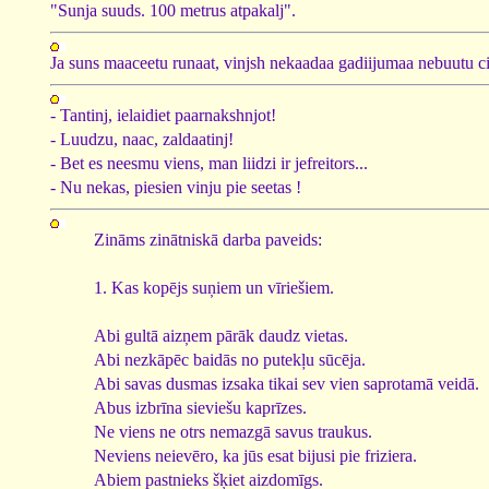
"Sunja suuds. 100 metrus atpakalj".
Ja suns maaceetu runaat, vinjsh nekaadaa gadiijumaa nebuutu c
- Tantinj, ielaidiet paarnakshnjot!
- Luudzu, naac, zaldaatinj!
- Bet es neesmu viens, man liidzi ir jefreitors...
- Nu nekas, piesien vinju pie seetas !
Zināms zinātniskā darba paveids:
1. Kas kopējs suņiem un vīriešiem.
Abi gultā aizņem pārāk daudz vietas.
Abi nezkāpēc baidās no putekļu sūcēja.
Abi savas dusmas izsaka tikai sev vien saprotamā veidā.
Abus izbrīna sieviešu kaprīzes.
Ne viens ne otrs nemazgā savus traukus.
Neviens neievēro, ka jūs esat bijusi pie friziera.
Abiem pastnieks šķiet aizdomīgs.