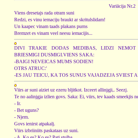
Variācija Nr.2
Viens dresetajs rada otram suni
Redzi, es vinu iemaciju braukt ar skritulslidam!
Un kaapec vinam taads plakans purns
Bremzet es vinam veel neesu iemacijis...
DIVI TRAKIE DODAS MEDIBAS, LIDZI NEMOT
BRIESMIGI DUSMIGI.VIENS SAKA:
-BAIGI NEVEICAS MUMS SODIEN!
OTRS ATRUC:'
-ES JAU TEICU, KA TOS SUNUS VAJADZEJA SVIEST 
Viirs ar suni aiziet uz ezeru bljitkot. Izceert allinjgji,. Seezj.
Te no aalinjgja izlien govs. Saka: Ei, viirs, tev kaads smeekjis ne
- Ir.
- Bet uguns?
- Njem.
Govs ienirst atpakalj.
Viirs izbriiniits paskataas uz suni.
- A, Ko es? Ko es? Pati stulba.