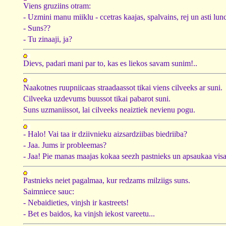
Viens gruziins otram:
- Uzmini manu miiklu - ccetras kaajas, spalvains, rej un asti lunc
- Suns??
- Tu zinaaji, ja?
Dievs, padari mani par to, kas es liekos savam sunim!..
Naakotnes ruupniicaas straadaassot tikai viens cilveeks ar suni.
Cilveeka uzdevums buussot tikai pabarot suni.
Suns uzmaniissot, lai cilveeks neaiztiek nevienu pogu.
- Halo! Vai taa ir dziivnieku aizsardziibas biedriiba?
- Jaa. Jums ir probleemas?
- Jaa! Pie manas maajas kokaa seezh pastnieks un apsaukaa vis
Pastnieks neiet pagalmaa, kur redzams milziigs suns.
Saimniece sauc:
- Nebaidieties, vinjsh ir kastreets!
- Bet es baidos, ka vinjsh iekost vareetu...