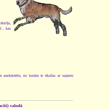
okteiļa,
 .. kas
dām anekdotēm, no kurām te tikušas ar suņiem
cīti) valodā