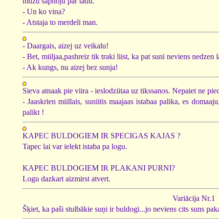
muzu sapnoju par tadu."
- Un ko vina?
- Atstaja to merdeli man.
- Daargais, aizej uz veikalu!
- Bet, miiljaa,pashreiz tik traki liist, ka pat suni neviens nedzen 
- Ak kungs, nu aizej bez sunja!
Sieva atnaak pie viira - ieslodziitaa uz tikssanos. Nepaiet ne pie
- Jaaskrien miillais, suniitis maajaas istabaa palika, es domaa
palikt !
KAPEC BULDOGIEM IR SPECIGAS KAJAS ?
Tapec lai var ielekt istaba pa logu.
KAPEC BULDOGIEM IR PLAKANI PURNI?
Logu dazkart aizmirst atvert.
Variācija Nr.1
Šķiet, ka paši stulbākie suņi ir buldogi...jo neviens cits suns p