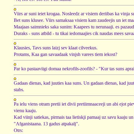
Viirs ar suni ieiet krogaa. Nosleedz ar visiem deriibas ka vinja su
Bet suns klusee. Viirs samaksaa visiem kam zaudeejis un iet ma
Maajaas saimnieks saka sunim: Kaapees tu nerunaaji. es pazaud
Duraks - suns atbild - tu tikai iedomaajies cik naudas mees savaa
Klausies, Tavs suns laizj sev klaat cilveekus.
Protams, Kaa gan savaadaak vinjsh varees tiem iekost?
Par ko pastaaviigi domaa nekrofils-zoofils? - "Kur tas suns apra
Gadaas dienas, kad juuties kaa suns. Un gadaas dienas, kad juut
stabs.
Pa ielu viens otram pretii iet divii pretiimnaaceeji un abi ejot pi
vienu kaaju.
Kad viinji satiekas, pirmais taa lietiskji pamaaj uz savu kaaju un
"Afganistaana. 13 gadus atpakalj".
Otrs: