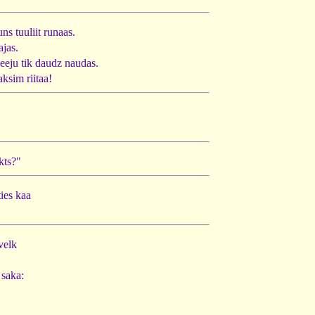
ns tuuliit runaas.
ajas.
eeju tik daudz naudas.
ksim riitaa!
kts?"
ies kaa
evelk
 saka: