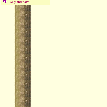
Suņi anekdotēs