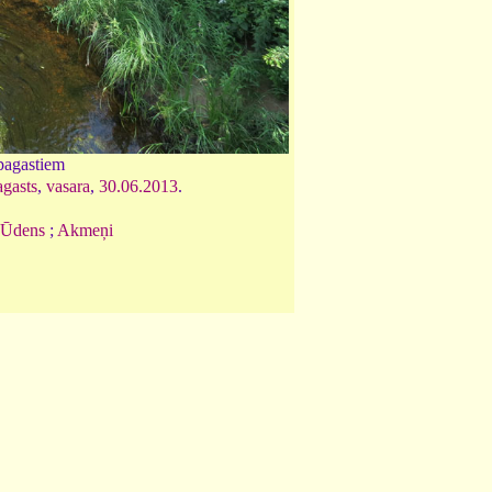
pagastiem
agasts
,
vasara
,
30.06.2013
.
Ūdens
;
Akmeņi