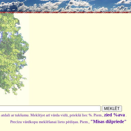
zied %ava
 atdali ar tukšumu. Meklējot arī vārda vidū, priekšā liec %. Piem.,
.
"Misas dižpriede"
Precīzu vārdkopu meklēšanai lieto pēdiņas. Piem.,