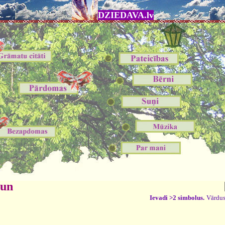
DZIEDAVA.lv
 un
Ievadi >2 simbolus.
Vārdus