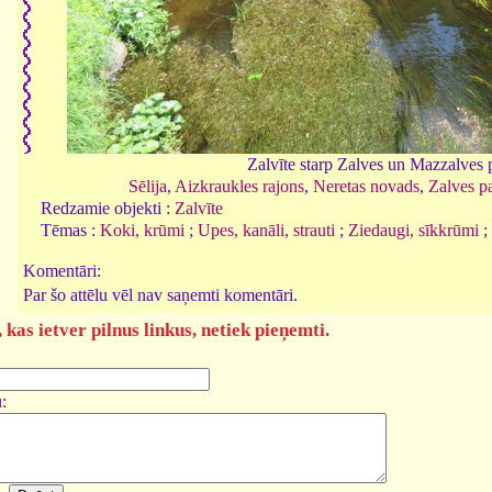
Zalvīte starp Zalves un Mazzalves 
Sēlija
,
Aizkraukles rajons
,
Neretas novads
,
Zalves p
Redzamie objekti :
Zalvīte
Tēmas :
Koki, krūmi
;
Upes, kanāli, strauti
;
Ziedaugi, sīkkrūmi
;
Komentāri:
Par šo attēlu vēl nav saņemti komentāri.
kas ietver pilnus linkus, netiek pieņemti.
: