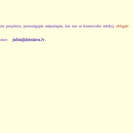
ēnu projektos, personīgajās mājaslapās, kas nav ar komerciālu mērķi),
obligāti
.
stiet: