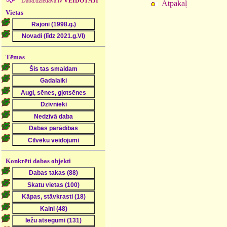
Daba.dziedava.lv
VEIDOTĀJI
Atpakaļ
Vietas
Tēmas
Konkrēti dabas objekti