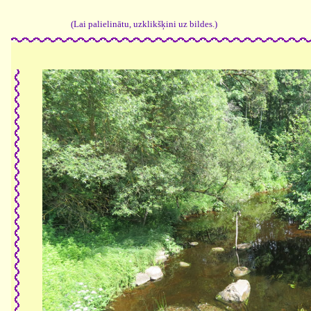
(Lai palielinātu, uzklikšķini uz bildes.)