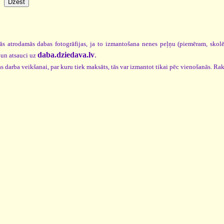
ās atrodamās dabas fotogrāfijas, ja to izmantošana nenes peļņu (piemēram, skol
daba.dziedava.lv
.
un atsauci uz
s darba veikšanai, par kuru tiek maksāts, tās var izmantot tikai pēc vienošanās. Rak